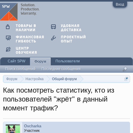
Вход
ТОВАРЫ В
УДОБНАЯ
НАЛИЧИИ
ДОСТАВКА
ФИНАНСОВАЯ
ПРОЕКТНЫЙ
ГИБКОСТЬ
ОПЫТ
ЦЕНТР
ОБУЧЕНИЯ
Сайт SPW
Пользователи
Форум
Поиск сообщений
Последние сообщения
Форум
Настройка
Общий форум
Как посмотреть статистику, кто из
пользователей "жрёт" в данный
момент трафик?
Ovcharka
Участник