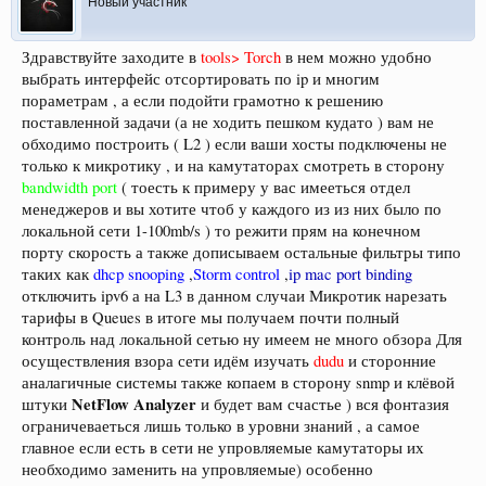
Новый участник
Здравствуйте заходите в
tools> Torch
в нем можно удобно
выбрать интерфейс отсортировать по ip и многим
пораметрам , а если подойти грамотно к решению
поставленной задачи (а не ходить пешком кудато ) вам не
обходимо построить ( L2 ) если ваши хосты подключены не
только к микротику , и на камутаторах смотреть в сторону
bandwidth port
( тоесть к примеру у вас имееться отдел
менеджеров и вы хотите чтоб у каждого из из них было по
локальной сети 1-100mb/s ) то режити прям на конечном
порту скорость а также дописываем остальные фильтры типо
таких как
dhcp snooping
,
Storm control
,
ip mac port binding
отключить ipv6 а на L3 в данном случаи Микротик нарезать
тарифы в Queues в итоге мы получаем почти полный
контроль над локальной сетью ну имеем не много обзора Для
осуществления взора сети идём изучать
dudu
и сторонние
аналагичные системы также копаем в сторону snmp и клёвой
NetFlow Analyzer
штуки
и будет вам счастье ) вся фонтазия
ограничеваеться лишь только в уровни знаний , а самое
главное если есть в сети не упровляемые камутаторы их
необходимо заменить на упровляемые) особенно