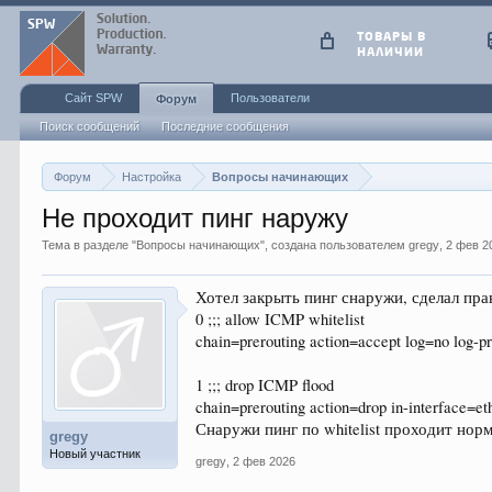
ТОВАРЫ В
НАЛИЧИИ
Сайт SPW
Пользователи
Форум
Поиск сообщений
Последние сообщения
Форум
Настройка
Вопросы начинающих
Не проходит пинг наружу
Тема в разделе "
Вопросы начинающих
", создана пользователем
gregy
,
2 фев 2
Хотел закрыть пинг снаружи, сделал пр
0 ;;; allow ICMP whitelist
chain=prerouting action=accept log=no log-pr
1 ;;; drop ICMP flood
chain=prerouting action=drop in-interface=e
Снаружи пинг по whitelist проходит нор
gregy
Новый участник
gregy
,
2 фев 2026