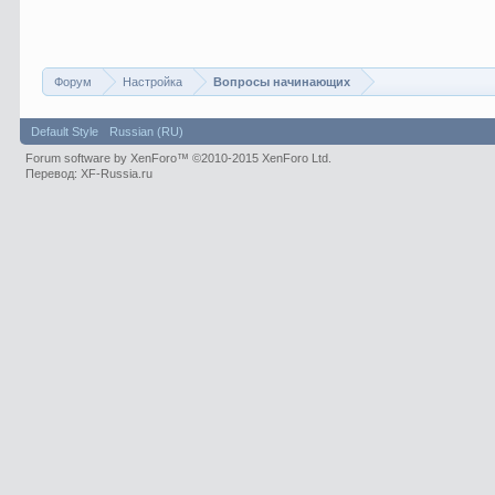
Форум
Настройка
Вопросы начинающих
Default Style
Russian (RU)
Forum software by XenForo™
©2010-2015 XenForo Ltd.
Перевод:
XF-Russia.ru