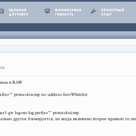
УДОБНАЯ
ФИНАНСОВАЯ
ПРОЕКТНЫЙ
ДОСТАВКА
ГИБКОСТЬ
ОПЫТ
026
.
авила в RAW
efix="" protocol=icmp src-address-list=Whitelist
ther1-gw log=no log-prefix="" protocol=icmp
мально другое блокируется, но когда включено второе правило то 