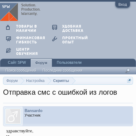
Вход
ТОВАРЫ В
УДОБНАЯ
НАЛИЧИИ
ДОСТАВКА
ФИНАНСОВАЯ
ПРОЕКТНЫЙ
ГИБКОСТЬ
ОПЫТ
ЦЕНТР
ОБУЧЕНИЯ
Сайт SPW
Пользователи
Форум
Поиск сообщений
Последние сообщения
Форум
Настройка
Скрипты
Отправка смс с ошибкой из логов
Bansardo
Участник
здравствуйте,