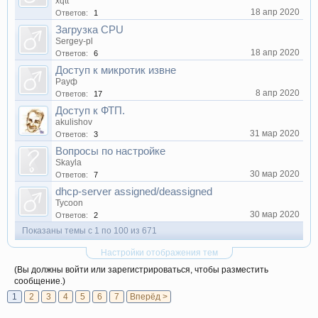
xqtt
18 апр 2020
Ответов:
1
Загрузка CPU
Sergey-pl
18 апр 2020
Ответов:
6
Доступ к микротик извне
Рауф
8 апр 2020
Ответов:
17
Доступ к ФТП.
akulishov
31 мар 2020
Ответов:
3
Вопросы по настройке
Skayla
30 мар 2020
Ответов:
7
dhcp-server assigned/deassigned
Tycoon
30 мар 2020
Ответов:
2
Показаны темы с 1 по 100 из 671
Настройки отображения тем
(Вы должны войти или зарегистрироваться, чтобы разместить
сообщение.)
1
2
3
4
5
6
7
Вперёд >