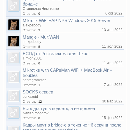
бридже
Станислав Никитенко
6 окт 2022
Ответов:
0
Mikrotik WiFi EAP NPS Windows 2019 Server
alexpebody
13 июл 2022
Ответов:
3
Mangle - MultiWAN
alexpebody
11 июл 2022
Ответов:
5
ЕСПД от Ростелекома для Школ
Tim-on2001
11 июл 2022
Ответов:
0
Mikrotiks with CAPsMan WiFi + MacBook Air =
troubles
pentagrammer
7 июл 2022
Ответов:
1
SOCKS сервер
bulkazoid
30 мар 2022
Ответов:
12
Есть доступ в подсеть, а не должен
IvanKolmogorov
15 фев 2022
Ответов:
0
Кадры мрут в bridge-е в течение ~6 секунд после