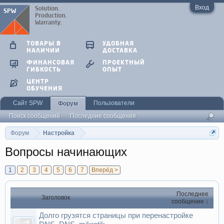
Вход
ТОВАРЫ В
УДОБНАЯ
НАЛИЧИИ
ДОСТАВКА
ФИНАНСОВАЯ
ПРОЕКТНЫЙ
ГИБКОСТЬ
ОПЫТ
ЦЕНТР
ОБУЧЕНИЯ
Сайт SPW
Пользователи
Форум
Поиск сообщений
Последние сообщения
Форум
Настройка
Вопросы начинающих
1
2
3
4
5
6
7
Вперёд >
Последнее
Заголовок
сообщение ↓
Долго грузятся страницы при перенастройке