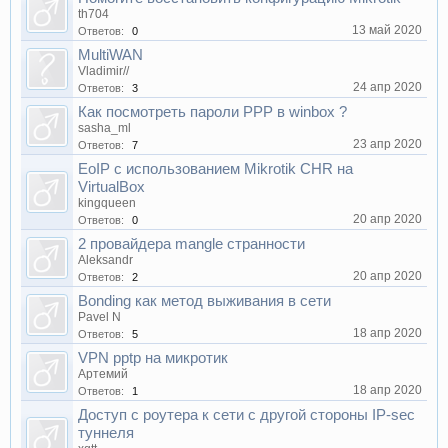
th704
13 май 2020
Ответов:
0
MultiWAN
Vladimir//
24 апр 2020
Ответов:
3
Как посмотреть пароли PPP в winbox ?
sasha_ml
23 апр 2020
Ответов:
7
EoIP с использованием Mikrotik CHR на
VirtualBox
kingqueen
20 апр 2020
Ответов:
0
2 провайдера mangle странности
Aleksandr
20 апр 2020
Ответов:
2
Bonding как метод выживания в сети
Pavel N
18 апр 2020
Ответов:
5
VPN pptp на микротик
Артемий
18 апр 2020
Ответов:
1
Доступ с роутера к сети с другой стороны IP-sec
туннеля