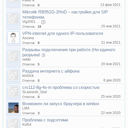
Pavel N
13 фев 2021
Ответов:
0
Mikrotik RB951G-2HnD – настройки для SIP
телефонии.
Vig2001
...
2
25 янв 2021
Ответов:
24
VPN-internet для одного IP-пользователя
Ascana
21 янв 2021
Ответов:
8
Разрывы подключения при работе (Ни единого
разрыва! :))
nekto
20 янв 2021
Ответов:
5
Раздача интернета с айфона
kinDick
8 дек 2020
Ответов:
0
crs112-8g-4s-in проблема со скоростью
SLaanesh_God
25 ноя 2020
Ответов:
0
Возможен ли запуск браузера в winbox
LMA
22 ноя 2020
Ответов:
3
Проблема с подсетями
Kot54