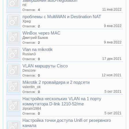
завершения auto-negotiation
rst
11 янв 2022
Ответов:
4
проблемы с MultiWAN и Destination NAT
Xpeg
9 янв 2022
Ответов:
2
WinBox через MAC
Дмитрий Быков
9 янв 2022
Ответов:
2
Vlan na mikrotik
Ruslan3
17 дек 2021
Ответов:
0
VLAN маршруты Cisco
Descore
12 ноя 2021
Ответов:
0
Mikrotik 2 провайдера и 2 подсети
valentin_ok
5 окт 2021
Ответов:
0
Настройка нескольких VLAN на 1 порту
коммутатора D-link 1210-52/me
ziprain1984
5 окт 2021
Ответов:
0
Настройка точки доступа Unifi от резервного
канала