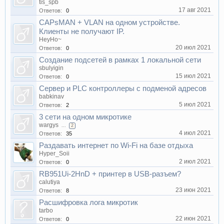
tis_spb
17 авг 2021
Ответов:
0
CAPsMAN + VLAN на одном устройстве.
Клиенты не получают IP.
HeyHo~
20 июл 2021
Ответов:
0
Создание подсетей в рамках 1 локальной сети
sbulyigin
15 июл 2021
Ответов:
0
Сервер и PLC контроллеры с подменой адресов
babkinav
5 июл 2021
Ответов:
2
3 сети на одном микротике
wargys
...
2
4 июл 2021
Ответов:
35
Раздавать интернет по Wi-Fi на базе отдыха
Hyper_Soii
2 июл 2021
Ответов:
0
RB951Ui-2HnD + принтер в USB-разъем?
calutiya
23 июн 2021
Ответов:
8
Расшифровка лога микротик
tarbo
22 июн 2021
Ответов:
0