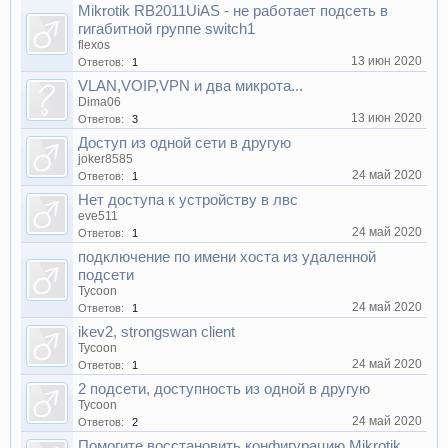
Mikrotik RB2011UiAS - не работает подсеть в
гигабитной группе switch1
flexos
13 июн 2020
Ответов:
1
VLAN,VOIP,VPN и два микрота...
Dima06
13 июн 2020
Ответов:
3
Доступ из одной сети в другую
joker8585
24 май 2020
Ответов:
1
Нет доступа к устройству в лвс
eve511
24 май 2020
Ответов:
1
подключение по имени хоста из удаленной
подсети
Tycoon
24 май 2020
Ответов:
1
ikev2, strongswan client
Tycoon
24 май 2020
Ответов:
1
2 подсети, доступность из одной в другую
Tycoon
24 май 2020
Ответов:
2
Помогите восстановить конфигурацию Mikrotik