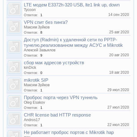
LTE модем E3372h-320 USB, lte1 link up, down
Tycoon
14 сен 2020
Ответов:
1
VPN спит без пинга?
Максим Зуйков
25 авг 2020
Ответов:
8
Доступ (Radmin) к удаленной сети по РРТР-
тунелю,реализованном между АСУС и Mikrotik
Алексей Завьялов
20 авг 2020
Ответов:
9
сбор мак адресов устройств
kinDick
18 авг 2020
Ответов:
0
mikrotik SIP
Максим Зуйков
29 июл 2020
Ответов:
1
Проброс порта через VPN туннель
Oleg Esakov
27 июл 2020
Ответов:
1
CHR license bad HTTP response
Andros17
22 июл 2020
Ответов:
1
Не работает проброс портов с Mikrotik hap