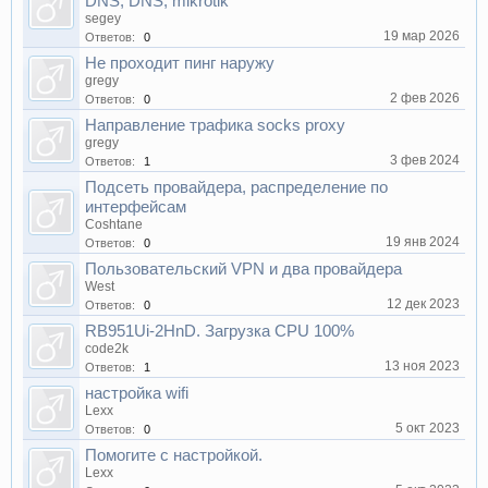
DNS, DNS, mikrotik
segey
19 мар 2026
Ответов:
0
Не проходит пинг наружу
gregy
2 фев 2026
Ответов:
0
Направление трафика socks proxy
gregy
3 фев 2024
Ответов:
1
Подсеть провайдера, распределение по
интерфейсам
Coshtane
19 янв 2024
Ответов:
0
Пользовательский VPN и два провайдера
West
12 дек 2023
Ответов:
0
RB951Ui-2HnD. Загрузка CPU 100%
code2k
13 ноя 2023
Ответов:
1
настройка wifi
Lexx
5 окт 2023
Ответов:
0
Помогите с настройкой.
Lexx