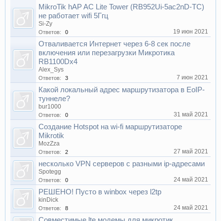
MikroTik hAP AC Lite Tower (RB952Ui-5ac2nD-TC)
не работает wifi 5Ггц
Si-Zy
19 июн 2021
Ответов:
0
Отваливается Интернет через 6-8 сек после
включения или перезагрузки Микротика
RB1100Dx4
Alex_Sys
7 июн 2021
Ответов:
3
Какой локальный адрес маршрутизатора в EoIP-
туннеле?
bur1000
31 май 2021
Ответов:
0
Создание Hotspot на wi-fi маршрутизаторе
Mikrotik
MozZza
27 май 2021
Ответов:
2
несколько VPN серверов с разными ip-адресами
Spotegg
24 май 2021
Ответов:
0
РЕШЕНО! Пусто в winbox через l2tp
kinDick
24 май 2021
Ответов:
8
Совместимые lte модемы для микротик