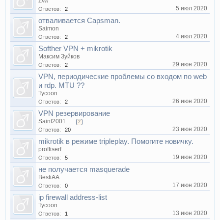
zxw
5 июл 2020
Ответов:
2
отваливается Capsman.
Saimon
4 июл 2020
Ответов:
2
Softher VPN + mikrotik
Максим Зуйков
29 июн 2020
Ответов:
2
VPN, периодические проблемы со входом по web
и rdp. MTU ??
Tycoon
26 июн 2020
Ответов:
2
VPN резервирование
Saint2001
...
2
23 июн 2020
Ответов:
20
mikrotik в режиме tripleplay. Помогите новичку.
proffiserf
19 июн 2020
Ответов:
5
не получается masquerade
BestiAA
17 июн 2020
Ответов:
0
ip firewall address-list
Tycoon
13 июн 2020
Ответов:
1