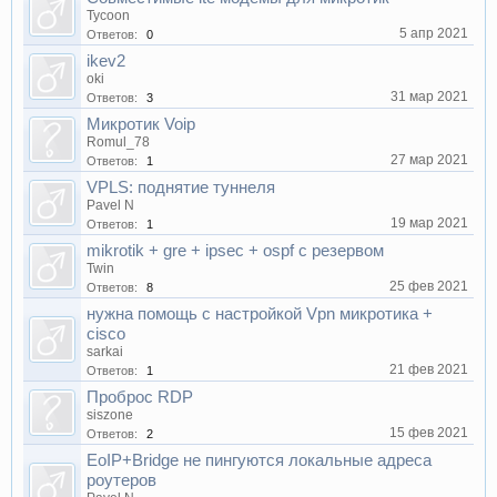
Tycoon
5 апр 2021
Ответов:
0
ikev2
oki
31 мар 2021
Ответов:
3
Микротик Voip
Romul_78
27 мар 2021
Ответов:
1
VPLS: поднятие туннеля
Pavel N
19 мар 2021
Ответов:
1
mikrotik + gre + ipsec + ospf с резервом
Twin
25 фев 2021
Ответов:
8
нужна помощь с настройкой Vpn микротика +
cisco
sarkai
21 фев 2021
Ответов:
1
Проброс RDP
siszone
15 фев 2021
Ответов:
2
EoIP+Bridge не пингуются локальные адреса
роутеров