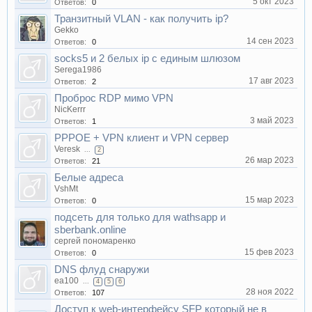
5 окт 2023
Ответов:
0
Транзитный VLAN - как получить ip?
Gekko
14 сен 2023
Ответов:
0
socks5 и 2 белых ip с единым шлюзом
Serega1986
17 авг 2023
Ответов:
2
Проброс RDP мимо VPN
NicKerrr
3 май 2023
Ответов:
1
PPPOE + VPN клиент и VPN сервер
Veresk
...
2
26 мар 2023
Ответов:
21
Белые адреса
VshMt
15 мар 2023
Ответов:
0
подсеть для только для wathsapp и
sberbank.online
сергей пономаренко
15 фев 2023
Ответов:
0
DNS флуд снаружи
ea100
...
4
5
6
28 ноя 2022
Ответов:
107
Доступ к web-интерфейсу SFP который не в