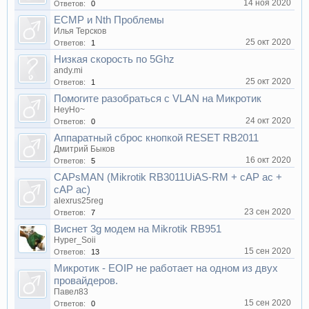
14 ноя 2020
Ответов:
0
ECMP и Nth Проблемы
Илья Терсков
25 окт 2020
Ответов:
1
Низкая скорость по 5Ghz
andy.mi
25 окт 2020
Ответов:
1
Помогите разобраться с VLAN на Микротик
HeyHo~
24 окт 2020
Ответов:
0
Аппаратный сброс кнопкой RESET RB2011
Дмитрий Быков
16 окт 2020
Ответов:
5
CAPsMAN (Mikrotik RB3011UiAS-RM + cAP ac +
cAP ac)
alexrus25reg
23 сен 2020
Ответов:
7
Виснет 3g модем на Mikrotik RB951
Hyper_Soii
15 сен 2020
Ответов:
13
Микротик - EOIP не работает на одном из двух
провайдеров.
Павел83
15 сен 2020
Ответов:
0