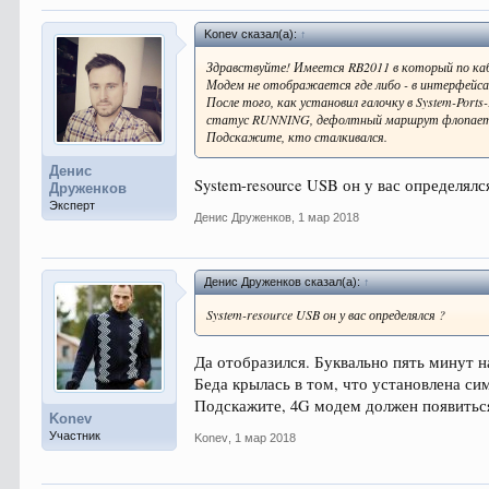
Konev сказал(а):
↑
Здравствуйте! Имеется RB2011 в который по к
Модем не отображается где либо - в интерфейсах
После того, как установил галочку в System-Port
статус RUNNING, дефолтный маршрут флопает -
Подскажите, кто сталкивался.
Денис
System-resource USB он у вас определялс
Друженков
Эксперт
Денис Друженков
,
1 мар 2018
Денис Друженков сказал(а):
↑
System-resource USB он у вас определялся ?
Да отобразился. Буквально пять минут 
Беда крылась в том, что установлена си
Подскажите, 4G модем должен появиться
Konev
Участник
Konev
,
1 мар 2018