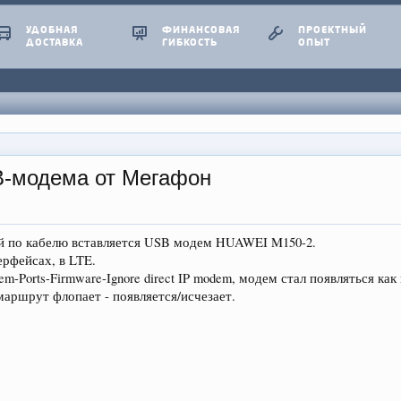
УДОБНАЯ
ФИНАНСОВАЯ
ПРОЕКТНЫЙ
ДОСТАВКА
ГИБКОСТЬ
ОПЫТ
B-модема от Мегафон
ый по кабелю вставляется USB модем HUAWEI M150-2.
ерфейсах, в LTE.
em-Ports-Firmware-Ignore direct IP modem, модем стал появляться ка
аршрут флопает - появляется/исчезает.