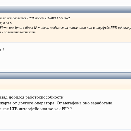
абелю вставляется USB модем HUAWEI M150-2.
, в LTE.
s-Firmware-Ignore direct IP modem, модем стал появляться как интерфейс PPP, однако
 появляется/исчезает.
я ?
назад добился работоспособности.
мкарта от другого оператора. От мегафона оно заработало.
 как LTE интерфейс или же как PPP ?