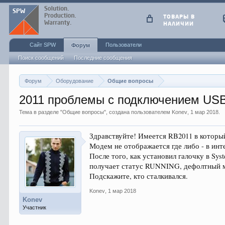
ТОВАРЫ В
НАЛИЧИИ
Сайт SPW
Пользователи
Форум
Поиск сообщений
Последние сообщения
Форум
Оборудование
Общие вопросы
2011 проблемы с подключением US
Тема в разделе "
Общие вопросы
", создана пользователем
Konev
,
1 мар 2018
.
Здравствуйте! Имеется RB2011 в котор
Модем не отображается где либо - в инт
После того, как установил галочку в Syst
получает статус RUNNING, дефолтный м
Подскажите, кто сталкивался.
Konev
,
1 мар 2018
Konev
Участник