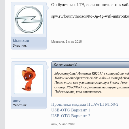
Он будет как LTE, если пошить его в ха
spw.ru/forum/threads/lte-3g-4g-wifi-mikrotik
Мышаня
Мышаня
,
1 мар 2018
Участник
Konev сказал(а):
↑
Здравствуйте! Имеется RB2011 в который по к
Модем не отображается где либо - в интерфейсах
После того, как установил галочку в System-Port
статус RUNNING, дефолтный маршрут флопает -
Подскажите, кто сталкивался.
amv
Прошивка модэма HUAWEI M150-2
Участник
USB-OTG Вариант 1
USB-OTG Вариант 2
amv
,
5 мар 2018