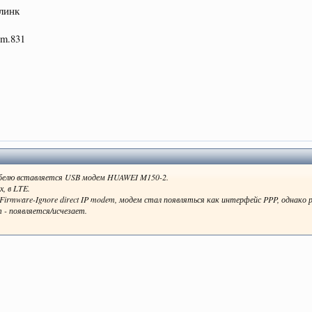
йлинк
om.831
абелю вставляется USB модем HUAWEI M150-2.
, в LTE.
s-Firmware-Ignore direct IP modem, модем стал появляться как интерфейс PPP, однако
 появляется/исчезает.