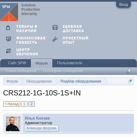
Вход
ТОВАРЫ В
УДОБНАЯ
НАЛИЧИИ
ДОСТАВКА
ФИНАНСОВАЯ
ПРОЕКТНЫЙ
ГИБКОСТЬ
ОПЫТ
ЦЕНТР
ОБУЧЕНИЯ
Сайт SPW
Пользователи
Форум
Поиск сообщений
Последние сообщения
Форум
Оборудование
Подбор оборудования
CRS212-1G-10S-1S+IN
< Назад
1
2
Илья Князев
Администратор
Команда форума