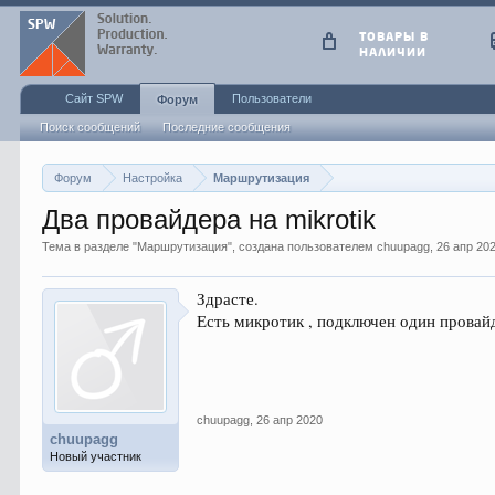
ТОВАРЫ В
НАЛИЧИИ
Сайт SPW
Пользователи
Форум
Поиск сообщений
Последние сообщения
Форум
Настройка
Маршрутизация
Два провайдера на mikrotik
Тема в разделе "
Маршрутизация
", создана пользователем
chuupagg
,
26 апр 20
Здрасте.
Есть микротик , подключен один провайд
chuupagg
,
26 апр 2020
chuupagg
Новый участник