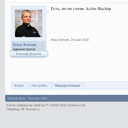
Есть, но по схеме Active-Backup
Илья Князев
,
24 май 2020
Илья Князев
Администратор
Команда форума
Форум
Настройка
Маршрутизация
Default Style
Russian (RU)
Forum software by XenForo™
©2010-2015 XenForo Ltd.
Перевод:
XF-Russia.ru