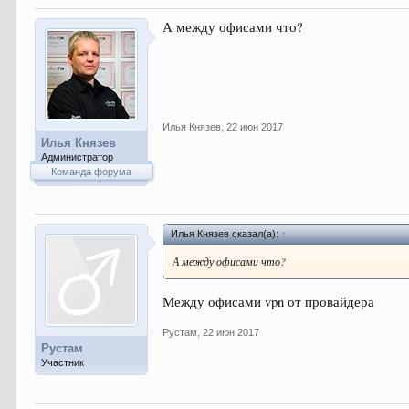
А между офисами что?
Илья Князев
,
22 июн 2017
Илья Князев
Администратор
Команда форума
Илья Князев сказал(а):
↑
А между офисами что?
Между офисами vpn от провайдера
Рустам
,
22 июн 2017
Рустам
Участник