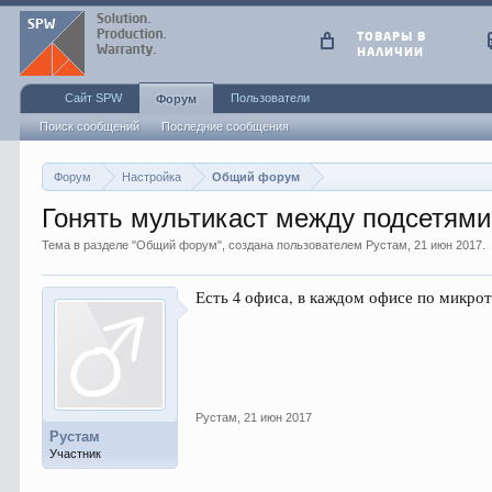
ТОВАРЫ В
НАЛИЧИИ
Сайт SPW
Пользователи
Форум
Поиск сообщений
Последние сообщения
Форум
Настройка
Общий форум
Гонять мультикаст между подсетями
Тема в разделе "
Общий форум
", создана пользователем
Рустам
,
21 июн 2017
.
Есть 4 офиса, в каждом офисе по микро
Рустам
,
21 июн 2017
Рустам
Участник