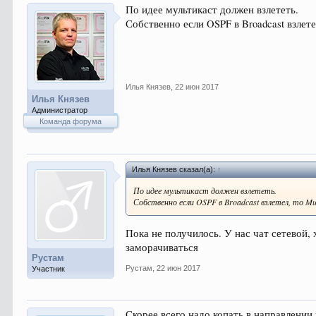
По идее мультикаст должен взлететь.
Собственно если OSPF в Broadcast взлете
Илья Князев
,
22 июн 2017
Илья Князев
Администратор
Команда форума
Илья Князев сказал(а):
↑
По идее мультикаст должен взлететь.
Собственно если OSPF в Broadcast взлетел, то M
Пока не получилось. У нас чат сетевой,
заморачиваться
Рустам
Рустам
,
22 июн 2017
Участник
Скорее всего надо копать в направлении 