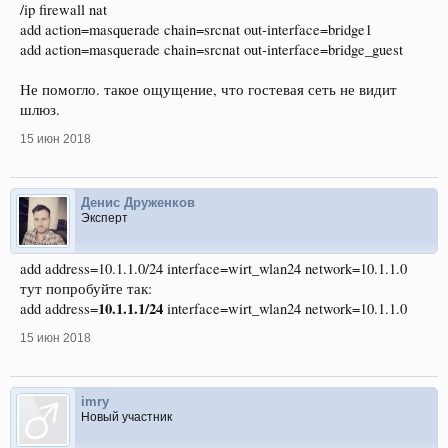
/ip firewall nat
add action=masquerade chain=srcnat out-interface=bridge1
add action=masquerade chain=srcnat out-interface=bridge_guest
Не помогло. такое ощущение, что гостевая сеть не видит
шлюз.
15 июн 2018
Денис Друженков
Эксперт
add address=10.1.1.0/24 interface=wirt_wlan24 network=10.1.1.0
тут попробуйте так:
10.1.1.1/24
add address=
interface=wirt_wlan24 network=10.1.1.0
15 июн 2018
imry
Новый участник