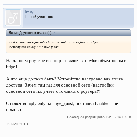
imry
Новый участник
Денис Друженков сказал(а):
↑
add action=masquerade chain=srcnat out-interface=bridge1
почему то bridge1 только у вас
На данном роутере все порты включая и wlan объединены в
brige1.
А что еще должно быть? Устройство настроено как точка
доступа. Зачем там nat для основной сети (настройки
основной сети получает с головного роутера)?
Отключил reply only на brige_guest, поставил Enabled - не
помогло
Последнее редактирование:
15 июн 2018
15 июн 2018