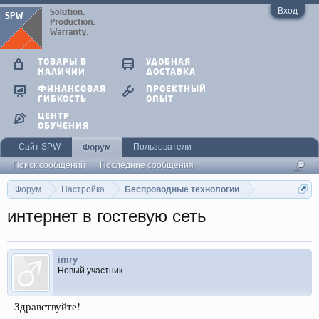
Вход
ТОВАРЫ В
УДОБНАЯ
НАЛИЧИИ
ДОСТАВКА
ФИНАНСОВАЯ
ПРОЕКТНЫЙ
ГИБКОСТЬ
ОПЫТ
ЦЕНТР
ОБУЧЕНИЯ
Сайт SPW
Пользователи
Форум
Поиск сообщений
Последние сообщения
Форум
Настройка
Беспроводные технологии
интернет в гостевую сеть
imry
Новый участник
Здравствуйте!