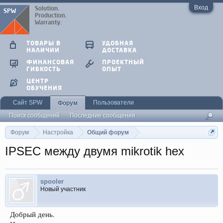
Вход
ТОВАРЫ В
УДОБНАЯ
НАЛИЧИИ
ДОСТАВКА
ФИНАНСОВАЯ
ПРОЕКТНЫЙ
ГИБКОСТЬ
ОПЫТ
ЦЕНТР
ОБУЧЕНИЯ
Сайт SPW
Пользователи
Форум
Поиск сообщений
Последние сообщения
Форум
Настройка
Общий форум
IPSEC между двумя mikrotik hex
spooler
Новый участник
Добрый день.