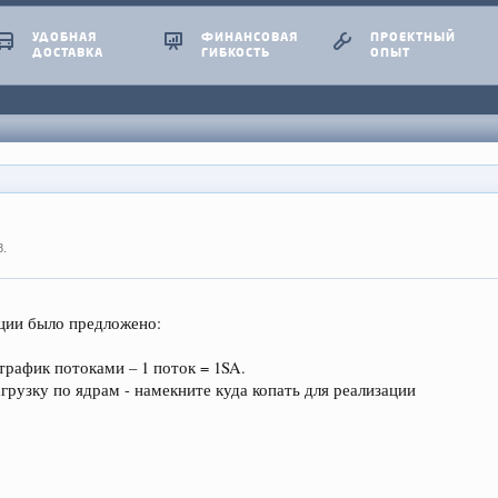
УДОБНАЯ
ФИНАНСОВАЯ
ПРОЕКТНЫЙ
ДОСТАВКА
ГИБКОСТЬ
ОПЫТ
8
.
ции было предложено:
 трафик потоками – 1 поток = 1SA.
рузку по ядрам - намекните куда копать для реализации