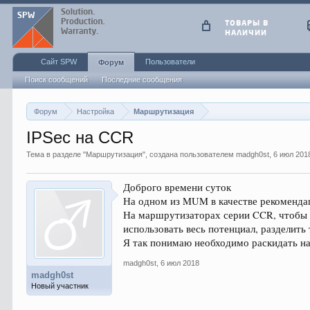
ТОВАРЫ В
НАЛИЧИИ
Сайт SPW
Пользователи
Форум
Поиск сообщений
Последние сообщения
Форум
Настройка
Маршрутизация
IPSec на CCR
Тема в разделе "
Маршрутизация
", создана пользователем
madgh0st
,
6 июл 201
Доброго времени суток
На одном из MUM в качестве рекоменда
На маршрутизаторах серии CCR, чтобы
использовать весь потенциал, разделить
Я так понимаю необходимо раскидать наг
madgh0st
,
6 июл 2018
madgh0st
Новый участник