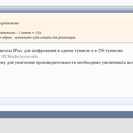
 предложено:
 потоками – 1 поток = 1SA.
о ядрам - намекните куда копать для реализации
ультаты IPsec для шифрования в одном туннеле и в 256 туннелях
-PC#fndtn-testresults
тому для увлечения производительности необходимо увеличивать ко