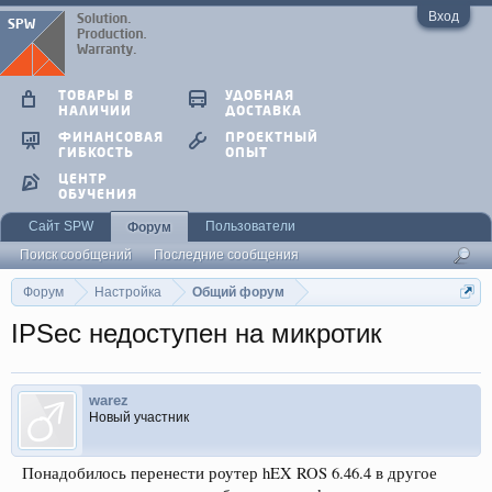
Вход
ТОВАРЫ В
УДОБНАЯ
НАЛИЧИИ
ДОСТАВКА
ФИНАНСОВАЯ
ПРОЕКТНЫЙ
ГИБКОСТЬ
ОПЫТ
ЦЕНТР
ОБУЧЕНИЯ
Сайт SPW
Пользователи
Форум
Поиск сообщений
Последние сообщения
Форум
Настройка
Общий форум
IPSec недоступен на микротик
warez
Новый участник
Понадобилось перенести роутер hEX ROS 6.46.4 в другое