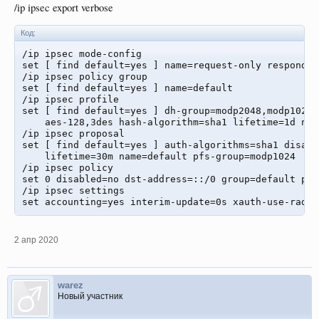
/ip ipsec export verbose
Код:
/ip ipsec mode-config

set [ find default=yes ] name=request-only responder=
/ip ipsec policy group

set [ find default=yes ] name=default

/ip ipsec profile

set [ find default=yes ] dh-group=modp2048,modp1024 
    aes-128,3des hash-algorithm=sha1 lifetime=1d nam
/ip ipsec proposal

set [ find default=yes ] auth-algorithms=sha1 disabl
    lifetime=30m name=default pfs-group=modp1024

/ip ipsec policy

set 0 disabled=no dst-address=::/0 group=default pro
/ip ipsec settings

set accounting=yes interim-update=0s xauth-use-radiu
2 апр 2020
warez
Новый участник