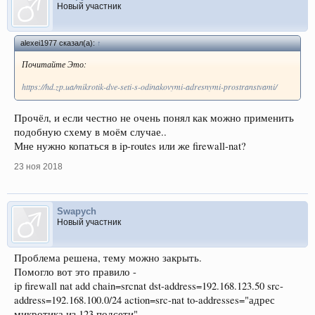
Новый участник
alexei1977 сказал(а):
↑
Почитайте Это:
https://hd.zp.ua/mikrotik-dve-seti-s-odinakovymi-adresnymi-prostranstvami/
Прочёл, и если честно не очень понял как можно применить
подобную схему в моём случае..
Мне нужно копаться в ip-routes или же firewall-nat?
23 ноя 2018
Swapych
Новый участник
Проблема решена, тему можно закрыть.
Помогло вот это правило -
ip firewall nat add chain=srcnat dst-address=192.168.123.50 src-
address=192.168.100.0/24 action=src-nat to-addresses="адрес
микротика из 123 подсети"