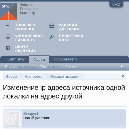
Вход
ТОВАРЫ В
УДОБНАЯ
НАЛИЧИИ
ДОСТАВКА
ФИНАНСОВАЯ
ПРОЕКТНЫЙ
ГИБКОСТЬ
ОПЫТ
ЦЕНТР
ОБУЧЕНИЯ
Сайт SPW
Пользователи
Форум
Поиск сообщений
Последние сообщения
Форум
Настройка
Маршрутизация
Изменениe ip адреса источника одной
локалки на адрес другой
Swapych
Новый участник