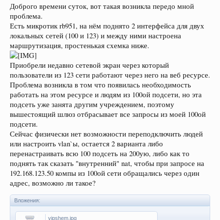
Доброго времени суток, вот такая возникла передо мной
проблема.
Есть микротик rb951, на нём поднято 2 интерфейса для двух
локальных сетей (100 и 123) и между ними настроена
маршрутизация, простенькая схемка ниже.
Приобрели недавно сетевой экран через который
пользователи из 123 сети работают через него на веб ресурсе.
Проблема возникла в том что появилась необходимость
работать на этом ресурсе и людям из 100ой подсети, но эта
подсеть уже занята другим учреждением, поэтому
вышестоящий шлюз отбрасывает все запросы из моей 100ой
подсети.
Сейчас физически нет возможности переподключить людей
или настроить vlan`ы, остается 2 варианта либо
перенастраивать всю 100 подсеть на 200ую, либо как то
поднять так сказать "внутренний" nat, чтобы при запросе на
192.168.123.50 компы из 100ой сети обращались через один
адрес, возможно ли такое?
Вложения:
vipshem.jpg