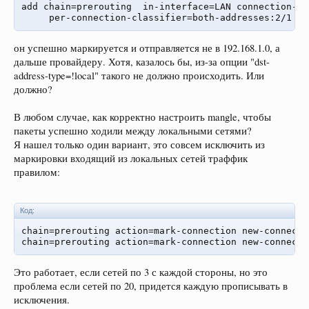
add chain=prerouting  in-interface=LAN connection-ma
     per-connection-classifier=both-addresses:2/1 ac
он успешно маркируется и отправляется не в 192.168.1.0, а
дальше провайдеру. Хотя, казалось бы, из-за опции "dst-
address-type=!local" такого не должно происходить. Или
должно?
В любом случае, как корректно настроить mangle, чтобы
пакеты успешно ходили между локальными сетями?
Я нашел только один вариант, это совсем исключить из
маркировки входящий из локальных сетей траффик
правилом:
Код:
chain=prerouting action=mark-connection new-connecti
chain=prerouting action=mark-connection new-connecti
Это работает, если сетей по 3 с каждой стороны, но это
проблема если сетей по 20, придется каждую прописывать в
исключения.