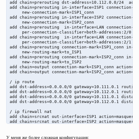
add chain=prerouting dst-address=10.112.0.0/24  acti
add chain=prerouting in-interface=ISP1 connection-ma
     new-connection-mark=ISP1_conn

add chain=prerouting in-interface=ISP2 connection-ma
     new-connection-mark=ISP2_conn

add chain=prerouting  in-interface=LAN connection-ma
     per-connection-classifier=both-addresses:2/0 ac
add chain=prerouting  in-interface=LAN connection-ma
     per-connection-classifier=both-addresses:2/1 ac
add chain=prerouting connection-mark=ISP1_conn in-in
     new-routing-mark=to_ISP1

add chain=prerouting connection-mark=ISP2_conn in-in
     new-routing-mark=to_ISP2

add chain=output connection-mark=ISP1_conn action=ma
add chain=output connection-mark=ISP2_conn action=ma
/ ip route

add dst-address=0.0.0.0/0 gateway=10.111.0.1 routing
add dst-address=0.0.0.0/0 gateway=10.112.0.1 routing
add dst-address=0.0.0.0/0 gateway=10.111.0.1 distanc
add dst-address=0.0.0.0/0 gateway=10.112.0.1 distanc
/ ip firewall nat

add chain=srcnat out-interface=ISP1 action=masquerade
add chain=srcnat out-interface=ISP2 action=masquerad
У меня же более сложная конфигурация: