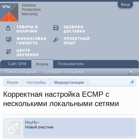
Вход
ТОВАРЫ В
УДОБНАЯ
НАЛИЧИИ
ДОСТАВКА
ФИНАНСОВАЯ
ПРОЕКТНЫЙ
ГИБКОСТЬ
ОПЫТ
ЦЕНТР
ОБУЧЕНИЯ
Сайт SPW
Пользователи
Форум
Поиск сообщений
Последние сообщения
Форум
Настройка
Маршрутизация
Корректная настройка ECMP с
несколькими локальными сетями
HeyHo~
Новый участник