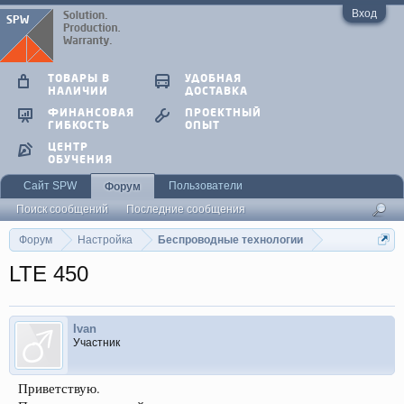
Вход
ТОВАРЫ В
УДОБНАЯ
НАЛИЧИИ
ДОСТАВКА
ФИНАНСОВАЯ
ПРОЕКТНЫЙ
ГИБКОСТЬ
ОПЫТ
ЦЕНТР
ОБУЧЕНИЯ
Сайт SPW
Пользователи
Форум
Поиск сообщений
Последние сообщения
Форум
Настройка
Беспроводные технологии
LTE 450
Ivan
Участник
Приветствую.