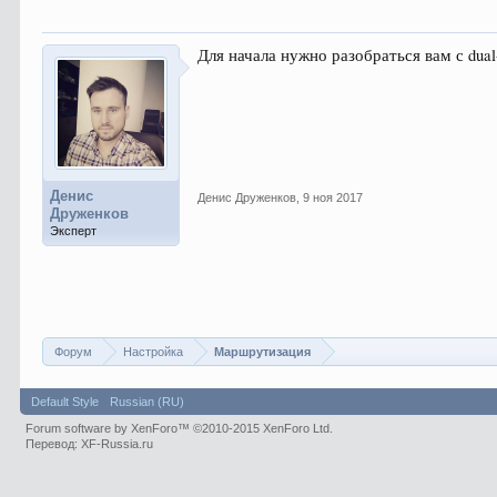
Для начала нужно разобраться вам с dua
Денис
Денис Друженков
,
9 ноя 2017
Друженков
Эксперт
Форум
Настройка
Маршрутизация
Default Style
Russian (RU)
Forum software by XenForo™
©2010-2015 XenForo Ltd.
Перевод:
XF-Russia.ru