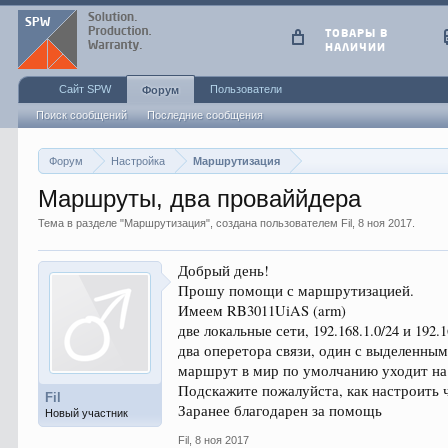
ТОВАРЫ В
НАЛИЧИИ
Сайт SPW
Пользователи
Форум
Поиск сообщений
Последние сообщения
Форум
Настройка
Маршрутизация
Маршруты, два проваййдера
Тема в разделе "
Маршрутизация
", создана пользователем
Fil
,
8 ноя 2017
.
Добрый день!
Прошу помощи с маршрутизацией.
Имеем RB3011UiAS (arm)
две локальные сети, 192.168.1.0/24 и 192.1
два оперетора связи, один с выделенным
маршрут в мир по умолчанию уходит на
Подскажите пожалуйста, как настроить чт
Fil
Заранее благодарен за помощь
Новый участник
Fil
,
8 ноя 2017