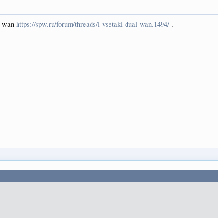
l-wan
https://spw.ru/forum/threads/i-vsetaki-dual-wan.1494/
.