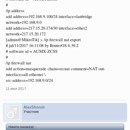
#
/ip address
add address=192.168.9.100/24 interface=lanbridge
network=192.168.9.0
add address=217.15.20.174/30 interface=ether2
network=217.15.20.172
[admin@MikroTik] > /ip firewall nat export
# jul/11/2017 16:11:08 by RouterOS 6.39.2
# software id = AUMX-ZCSS
#
/ip firewall nat
add action=masquerade chain=srcnat comment=NAT out-
interface=all-ethernet \
src-address=192.168.9.0/24
11 июл 2017
AlexShoroh
Участник
Никита сказал(а):
↑