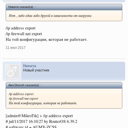
Никита сказал(а):
↑
Нет , либо один либо другой в зависимости от нагрузки
/ip address export
/ip firewall nat export
На той конфигурации, которая не работает.
11 июл 2017
Никита
Новый участник
AlexShoroh сказал(а):
↑
/ip address export
/ip firewall nat export
На той конфигурации, которая не работает.
[admin@MikroTik] > /ip address export
# jul/11/2017 16:10:27 by RouterOS 6.39.2
# software id = AUMX-ZCSS