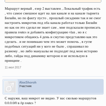
Маршрут верный , езер 2 выставлен , Локальный трафик есть
, что самое смешное идет на лан канале и на канале тырнета
Билайн, но по факту пусто , прошлый сисадмин так и не смог
настроить микротик под оба канала работал только Билайн
но как он это сделал не знает сам , мне подсказали прописать
правила routes и добавить конфигурацию vlan , но я с
микротиком общаюсь 4 день и смутно представляю как это
сделать . и не понимааю чем это может помочь , в гугле
подобных ситуаций ни у кого не было , спрашивал по
разному , но либо мануаалы не подходят под мою историю
либо, гайды под динамику которою я не использую в
принципе .
11 июл 2017
AlexShoroh
Участник
С наружи, ваш микрот не видно. У вас сколько маршрутов
0.0.0.0/0 в /ip routes ?