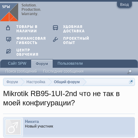
Вход
ТОВАРЫ В
УДОБНАЯ
НАЛИЧИИ
ДОСТАВКА
ФИНАНСОВАЯ
ПРОЕКТНЫЙ
ГИБКОСТЬ
ОПЫТ
ЦЕНТР
ОБУЧЕНИЯ
Сайт SPW
Пользователи
Форум
Поиск сообщений
Последние сообщения
Форум
Настройка
Общий форум
Mikrotik RB95-1UI-2nd что не так в
моей конфигурации?
Никита
Новый участник