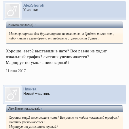
AlexShoroh
Участник
Никита сказал(а):
↑
Мастер портом для других портов не является , в бридже тоже нет ,
либо у меня в глазу бревна от недосыпа , проверил на 2 раза .
Хорошо. езер2 выставили в нате? Все равно не ходит
локальный трафик? счетчик увеличивается?
Маршрут по умолчанию верный?
11 июл 2017
Никита
Новый участник
AlexShoroh сказал(а):
↑
Хорошо. езер2 выставили в нате? Все равно не ходит локальный трафик?
счетчик увеличивается?
Маршрут по умолчанию верный?