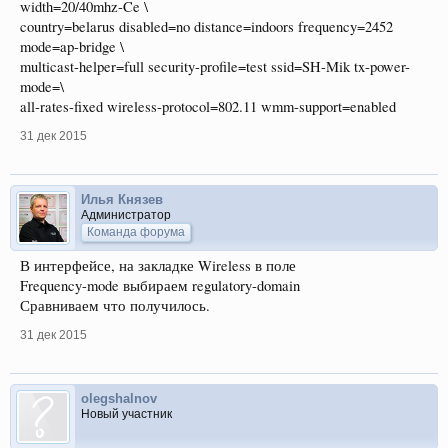
width=20/40mhz-Ce \
country=belarus disabled=no distance=indoors frequency=2452
mode=ap-bridge \
multicast-helper=full security-profile=test ssid=SH-Mik tx-power-
mode=\
all-rates-fixed wireless-protocol=802.11 wmm-support=enabled
31 дек 2015
Илья Князев
Администратор
Команда форума
В интерфейсе, на закладке Wireless в поле
Frequency-mode выбираем regulatory-domain
Сравниваем что получилось.
31 дек 2015
olegshalnov
Новый участник