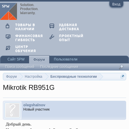
Вход
ТОВАРЫ В
УДОБНАЯ
НАЛИЧИИ
ДОСТАВКА
ФИНАНСОВАЯ
ПРОЕКТНЫЙ
ГИБКОСТЬ
ОПЫТ
ЦЕНТР
ОБУЧЕНИЯ
Сайт SPW
Пользователи
Форум
Поиск сообщений
Последние сообщения
Форум
Настройка
Беспроводные технологии
Mikrotik RB951G
olegshalnov
Новый участник
Добрый день.