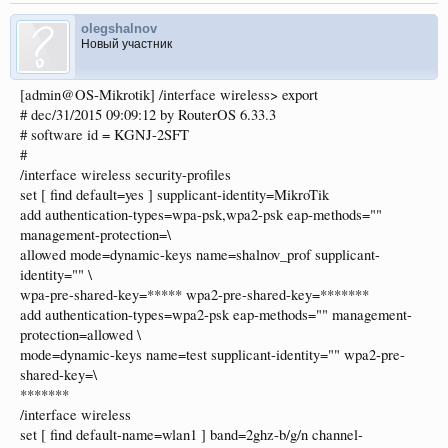
olegshalnov
Новый участник
[admin@OS-Mikrotik] /interface wireless> export
# dec/31/2015 09:09:12 by RouterOS 6.33.3
# software id = KGNJ-2SFT
#
/interface wireless security-profiles
set [ find default=yes ] supplicant-identity=MikroTik
add authentication-types=wpa-psk,wpa2-psk eap-methods=""
management-protection=\
allowed mode=dynamic-keys name=shalnov_prof supplicant-
identity="" \
wpa-pre-shared-key=***** wpa2-pre-shared-key=*******
add authentication-types=wpa2-psk eap-methods="" management-
protection=allowed \
mode=dynamic-keys name=test supplicant-identity="" wpa2-pre-
shared-key=\
*******
/interface wireless
set [ find default-name=wlan1 ] band=2ghz-b/g/n channel-