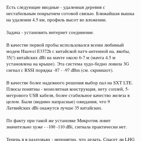
Есть следующие вводные - удаленная деревня с
нестабильным покрытием сотовой связью. Ближайшая вышка
на удалении 4.5 км, профиль высот во вложении.
Задача - установить интернет соединение.
В качестве первой пробы использовался всеми любимый
модем Huawei E3372h с китайской патч-антенной на, якобы,
35(!) китайских dBi на мачте около 6-7 м (мачта 4.5 м
установлена на крыше). Эта система худо-бедно ловила 3G
сигнал с RSSI порядка -87 - -97 dBm (см. скриншот).
В качестве более надежного решения выбор пал на SXT LTE.
Плюсы понятны - монолитная конструкция, нету соплей, 5-
метрового USB кабеля, более стабильное качество железа в
целом. Были (видимо напрасные) ожидания, что 9
Латвийских dBi окажутся лучше 35 китайских.
По факту при такой же установке Микротик ловит
значительно хуже - -100 -110 dBi, сигнала практически нет.
Теперь я в раздумьях - непонятно, что делать. Спасет ли LHG