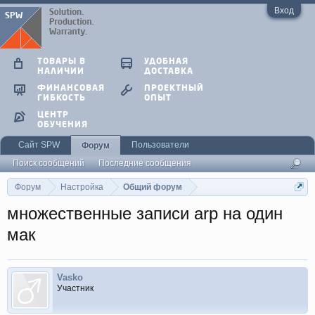
Вход
ТОВАРЫ В
УДОБНАЯ
НАЛИЧИИ
ДОСТАВКА
ФИНАНСОВАЯ
ПРОЕКТНЫЙ
ГИБКОСТЬ
ОПЫТ
ЦЕНТР
ОБУЧЕНИЯ
Сайт SPW
Пользователи
Форум
Поиск сообщений
Последние сообщения
Форум
Настройка
Общий форум
множественные записи arp на один
мак
Vasko
Участник