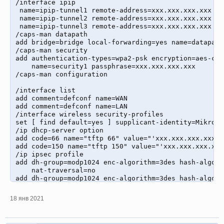
/interface ipip

 name=ipip-tunnel1 remote-address=xxx.xxx.xxx.xxx

 name=ipip-tunnel2 remote-address=xxx.xxx.xxx.xxx

 name=ipip-tunnel3 remote-address=xxx.xxx.xxx.xxx

/caps-man datapath

add bridge=bridge local-forwarding=yes name=datapath1
/caps-man security

add authentication-types=wpa2-psk encryption=aes-ccm
    name=security1 passphrase=xxx.xxx.xxx.xxx

/caps-man configuration

/interface list

add comment=defconf name=WAN

add comment=defconf name=LAN

/interface wireless security-profiles

set [ find default=yes ] supplicant-identity=MikroTik
/ip dhcp-server option

add code=66 name="tftp 66" value="'xxx.xxx.xxx.xxx'"

add code=150 name="tftp 150" value="'xxx.xxx.xxx.xxx'
/ip ipsec profile

add dh-group=modp1024 enc-algorithm=3des hash-algori
    nat-traversal=no

add dh-group=modp1024 enc-algorithm=3des hash-algori
    nat-traversal=no

/ip ipsec peer

18 янв 2021
add address=xxx.xxx.xxx.xxx/32 name=peer1 profile=pro
add address=xxx.xxx.xxx.xxx/32 name=peer3 profile=pro
add address=xxx.xxx.xxx.xxx/32 name=peer2 profile=pro