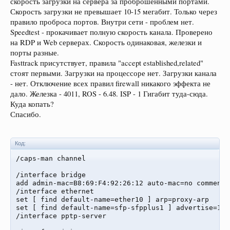
скорость загрузки на сервера за проброшенными портами.
Скорость загрузки не превышает 10-15 мегабит. Только через
правило проброса портов. Внутри сети - проблем нет.
Speedtest - прокачивает полную скорость канала. Проверено
на RDP и Web серверах. Скорость одинаковая, железки и
порты разные.
Fasttrack присутствует, правила "accept established,related"
стоят первыми. Загрузки на процессоре нет. Загрузки канала
- нет. Отключение всех правил firewall никакого эффекта не
дало. Железка - 4011, ROS - 6.48. ISP - 1 Гигабит туда-сюда.
Куда копать?
Спасибо.
Код:
/caps-man channel

/interface bridge

add admin-mac=B8:69:F4:92:26:12 auto-mac=no comment=
/interface ethernet

set [ find default-name=ether10 ] arp=proxy-arp

set [ find default-name=sfp-sfpplus1 ] advertise=100
/interface pptp-server
