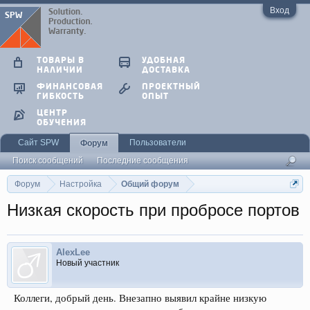
Вход
ТОВАРЫ В
УДОБНАЯ
НАЛИЧИИ
ДОСТАВКА
ФИНАНСОВАЯ
ПРОЕКТНЫЙ
ГИБКОСТЬ
ОПЫТ
ЦЕНТР
ОБУЧЕНИЯ
Сайт SPW
Пользователи
Форум
Поиск сообщений
Последние сообщения
Форум
Настройка
Общий форум
Низкая скорость при пробросе портов
AlexLee
Новый участник
Коллеги, добрый день. Внезапно выявил крайне низкую