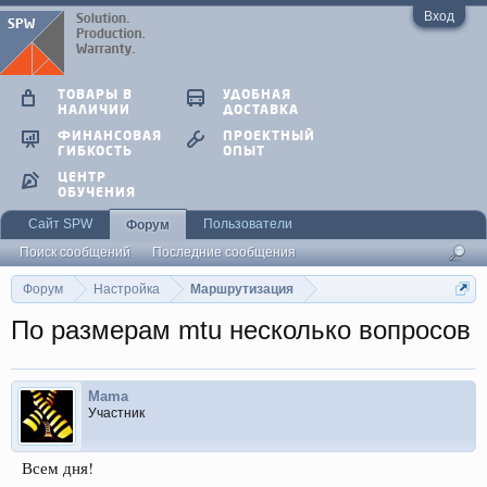
Вход
ТОВАРЫ В
УДОБНАЯ
НАЛИЧИИ
ДОСТАВКА
ФИНАНСОВАЯ
ПРОЕКТНЫЙ
ГИБКОСТЬ
ОПЫТ
ЦЕНТР
ОБУЧЕНИЯ
Сайт SPW
Пользователи
Форум
Поиск сообщений
Последние сообщения
Форум
Настройка
Маршрутизация
По размерам mtu несколько вопросов
Mama
Участник
Всем дня!