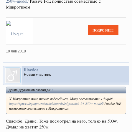
250w-model/
Passive PoE полностью совместимо с
Микротиком
ПОДРОБНЕЕ
19 янв 2018
Коммутатор
75 506
₽
Ubiquiti EdgeSwitch 24
79 701 ₽ с НДС
(250W Model)
Шахбоз
Новый участник
Денис Друженков сказал(а):
↑
У Микротика пока таких моделей нет. Могу посоветовать Ubiquiti
https://spw.ru/equipment/switchboards/edgeswitch-24-250w-model/
Passive PoE
полностью совместимо с Микротиком
Спасибо, Денис. Тоже посмотрел на него, только на 500w.
Думал не хватит 250w.