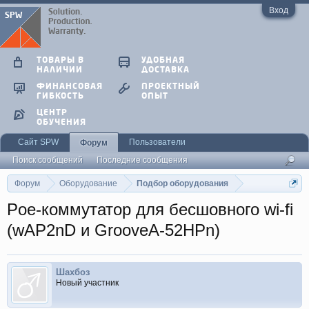
Вход
ТОВАРЫ В
УДОБНАЯ
НАЛИЧИИ
ДОСТАВКА
ФИНАНСОВАЯ
ПРОЕКТНЫЙ
ГИБКОСТЬ
ОПЫТ
ЦЕНТР
ОБУЧЕНИЯ
Сайт SPW
Пользователи
Форум
Поиск сообщений
Последние сообщения
Форум
Оборудование
Подбор оборудования
Poe-коммутатор для бесшовного wi-fi
(wAP2nD и GrooveA-52HPn)
Шахбоз
Новый участник