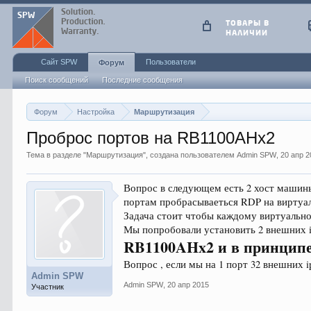
ТОВАРЫ В
НАЛИЧИИ
Сайт SPW
Пользователи
Форум
Поиск сообщений
Последние сообщения
Форум
Настройка
Маршрутизация
Проброс портов на RB1100AHx2
Тема в разделе "
Маршрутизация
", создана пользователем
Admin SPW
,
20 апр 
Вопрос в следующем есть 2 хост машины
портам пробрасываеться RDP на виртуал
Задача стоит чтобы каждому виртуально
Мы попробовали установить 2 внешних ip
RB1100AHx2 и в принципе
Вопрос , если мы на 1 порт 32 внешних 
Admin SPW
Admin SPW
,
20 апр 2015
Участник