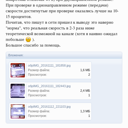
При проверке в однонаправленном режиме (передачи)
скорости достигнутые при проверке оказались лучше на 10-
15 процентов.
Почитав, что пишут в сети пришел к выводу это наверно
"норма", что реальная скорость в 2-3 раза ниже
теоретической возможной на канале (хотя я наивно ожидал
побольше
).
Большое спасибо за помощь.
Вложения:
обрIMG_20161111_181858.jpg
Размер файла:
1,6 МБ
Просмотров:
2
обрIMG_20161111_182443.jpg
Размер файла:
2,4 МБ
Просмотров:
1
обрIMG_20161112_221103.jpg
Размер файла:
1,3 МБ
Просмотров:
1