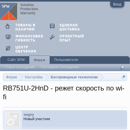
Вход
ТОВАРЫ В
УДОБНАЯ
НАЛИЧИИ
ДОСТАВКА
ФИНАНСОВАЯ
ПРОЕКТНЫЙ
ГИБКОСТЬ
ОПЫТ
ЦЕНТР
ОБУЧЕНИЯ
Сайт SPW
Пользователи
Форум
Поиск сообщений
Последние сообщения
Форум
Настройка
Беспроводные технологии
RB751U-2HnD - режет скорость по wi-
fi
segey
Новый участник