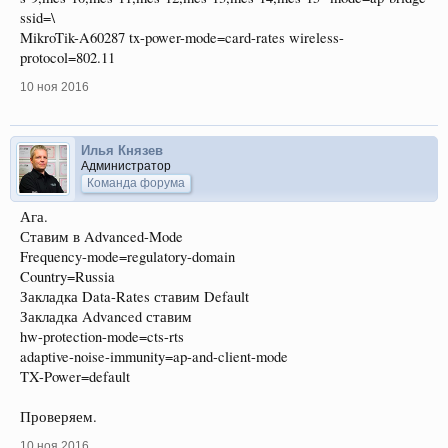
ssid=\
MikroTik-A60287 tx-power-mode=card-rates wireless-
protocol=802.11
10 ноя 2016
Илья Князев
Администратор
Команда форума
Ага.
Ставим в Advanced-Mode
Frequency-mode=regulatory-domain
Country=Russia
Закладка Data-Rates ставим Default
Закладка Advanced ставим
hw-protection-mode=cts-rts
adaptive-noise-immunity=ap-and-client-mode
TX-Power=default
Проверяем.
10 ноя 2016