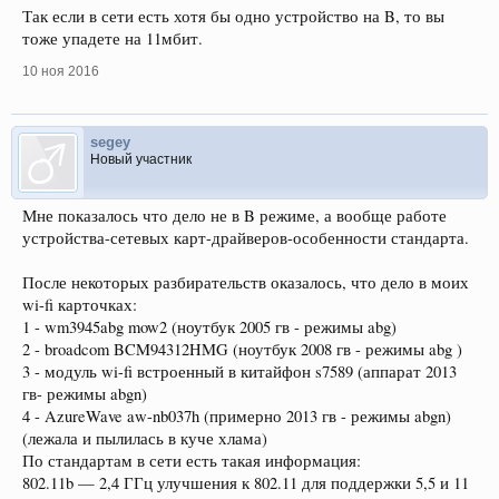
Так если в сети есть хотя бы одно устройство на B, то вы
тоже упадете на 11мбит.
10 ноя 2016
segey
Новый участник
Мне показалось что дело не в B режиме, а вообще работе
устройства-сетевых карт-драйверов-особенности стандарта.
После некоторых разбирательств оказалось, что дело в моих
wi-fi карточках:
1 - wm3945abg mow2 (ноутбук 2005 гв - режимы abg)
2 - broadcom BCM94312HMG (ноутбук 2008 гв - режимы abg )
3 - модуль wi-fi встроенный в китайфон s7589 (аппарат 2013
гв- режимы abgn)
4 - AzureWave aw-nb037h (примерно 2013 гв - режимы abgn)
(лежала и пылилась в куче хлама)
По стандартам в сети есть такая информация:
802.11b — 2,4 ГГц улучшения к 802.11 для поддержки 5,5 и 11