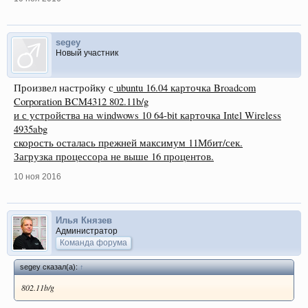
segey
Новый участник
Произвел настройку с
ubuntu 16.04 карточка Broadcom
Corporation BCM4312 802.11b/g
и с устройства на windwows 10 64-bit карточка Intel Wireless
4935abg
скорость осталась прежней максимум 11Мбит/сек.
Загрузка процессора не выше 16 процентов.
10 ноя 2016
Илья Князев
Администратор
Команда форума
segey сказал(а):
↑
802.11b/g