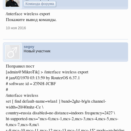
Команда форума
/interface wireless export
Покажите вывод команды.
10 ноя 2016
segey
Новый участник
Поправил пост
[admin@MikroTik] > /interface wireless export
# jan/02/1970 03:13:59 by RouterOS 6.37.1
# software id = Z5NH-JCBF
#
/interface wireless
set [ find default-name=wlan1 ] band=2ghz-b/g/n channel-
width=20/40mhz-Ce \
country=russia disabled=no distance=indoors frequency=2427 \
ht-supported-mcs="mcs-0,mcs-1,mcs-2,mcs-3,mcs-4,mcs-5,mcs-
6,mcs-7,mcs-8,mc\
s-9,mcs-10,mcs-11,mcs-12,mcs-13,mcs-14,mcs-15" mode=ap-bridge