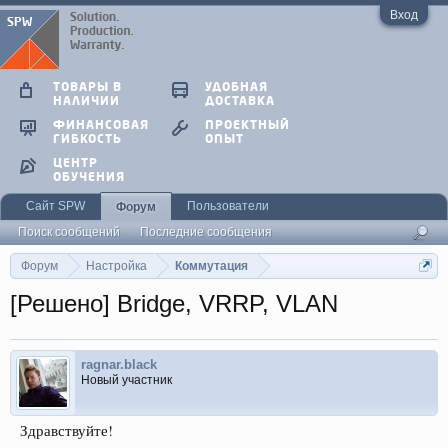
Вход
ТОВАРЫ В
УДОБНАЯ
НАЛИЧИИ
ДОСТАВКА
ФИНАНСОВАЯ
ПРОЕКТНЫЙ
ГИБКОСТЬ
ОПЫТ
ЦЕНТР
ОБУЧЕНИЯ
Сайт SPW
Пользователи
Форум
Поиск сообщений
Последние сообщения
Форум
Настройка
Коммутация
[Решено] Bridge, VRRP, VLAN
ragnar.black
Новый участник
Здравствуйте!