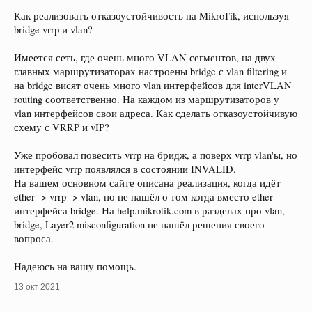
Как реализовать отказоустойчивость на MikroTik, используя
bridge vrrp и vlan?
Имеется сеть, где очень много VLAN сегментов, на двух
главных маршрутизаторах настроены bridge с vlan filtering и
на bridge висят очень много vlan интерфейсов для interVLAN
routing соответственно. На каждом из маршрутизаторов у
vlan интерфейсов свои адреса. Как сделать отказоустойчивую
схему с VRRP и vIP?
Уже пробовал повесить vrrp на бридж, а поверх vrrp vlan'ы, но
интерфейс vrrp появлялся в состоянии INVALID.
На вашем основном сайте описана реализация, когда идёт
ether -> vrrp -> vlan, но не нашёл о том когда вместо ether
интерфейса bridge. На help.mikrotik.com в разделах про vlan,
bridge, Layer2 misconfiguration не нашёл решения своего
вопроса.
Надеюсь на вашу помощь.
13 окт 2021