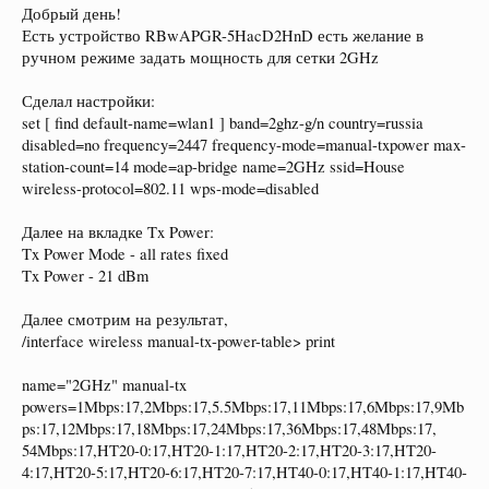
Добрый день!
Есть устройство RBwAPGR-5HacD2HnD есть желание в
ручном режиме задать мощность для сетки 2GHz
Сделал настройки:
set [ find default-name=wlan1 ] band=2ghz-g/n country=russia
disabled=no frequency=2447 frequency-mode=manual-txpower max-
station-count=14 mode=ap-bridge name=2GHz ssid=House
wireless-protocol=802.11 wps-mode=disabled
Далее на вкладке Tx Power:
Tx Power Mode - all rates fixed
Tx Power - 21 dBm
Далее смотрим на результат,
/interface wireless manual-tx-power-table> print
name="2GHz" manual-tx
powers=1Mbps:17,2Mbps:17,5.5Mbps:17,11Mbps:17,6Mbps:17,9Mb
ps:17,12Mbps:17,18Mbps:17,24Mbps:17,36Mbps:17,48Mbps:17,
54Mbps:17,HT20-0:17,HT20-1:17,HT20-2:17,HT20-3:17,HT20-
4:17,HT20-5:17,HT20-6:17,HT20-7:17,HT40-0:17,HT40-1:17,HT40-