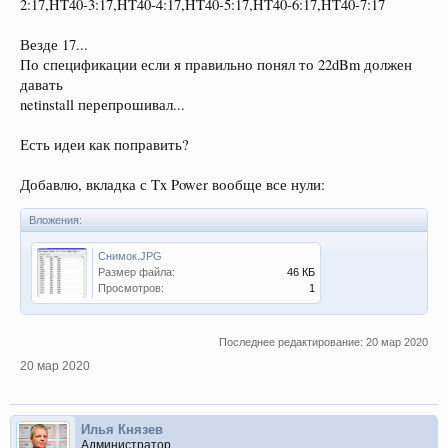
2:17,HT40-3:17,HT40-4:17,HT40-5:17,HT40-6:17,HT40-7:17
Везде 17...
По спецификации если я правильно понял то 22dBm должен
давать
netinstall перепрошивал...
Есть идеи как поправить?
Добавлю, вкладка с Tx Power вообще все нули:
Вложения:
Снимок.JPG
Размер файла:
46 КБ
Просмотров:
1
Последнее редактирование:
20 мар 2020
20 мар 2020
Илья Князев
Администратор