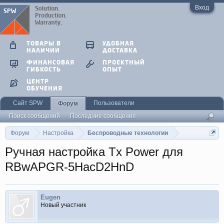
Вход
ТОВАРЫ В
УДОБНАЯ
НАЛИЧИИ
ДОСТАВКА
ФИНАНСОВАЯ
ПРОЕКТНЫЙ
ГИБКОСТЬ
ОПЫТ
ЦЕНТР
ОБУЧЕНИЯ
Сайт SPW
Пользователи
Форум
Поиск сообщений
Последние сообщения
Форум
Настройка
Беспроводные технологии
Ручная настройка Tx Power для
RBwAPGR-5HacD2HnD
Eugen
Новый участник