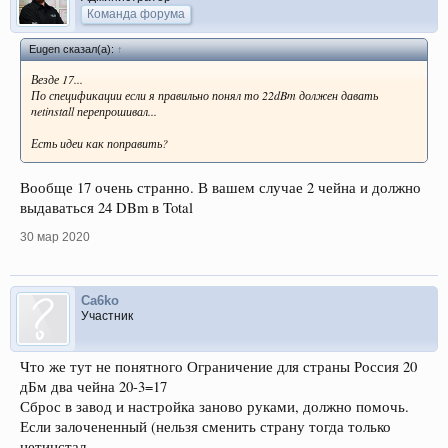
Команда форума
Eugen сказал(а):
↑
Везде 17...
По спецификации если я правильно понял то 22dBm должен давать
netinstall перепрошивал...
Есть идеи как поправить?
Вообще 17 очень странно. В вашем случае 2 чейна и должно
выдаваться 24 DBm в Total
30 мар 2020
Ca6ko
Участник
Что же тут не понятного Ограничение для страны Россия 20
дБм два чейна 20-3=17
Сброс в завод и настройка заново руками, должно помочь.
Если залочененный (нельзя сменить страну тогда только
нетинстал