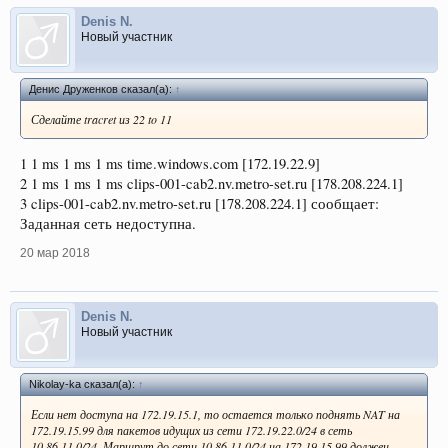
Denis N.
Новый участник
Денис Друженков сказал(а):
↑
Сделайте tracret из 22 to 11
1 1 ms 1 ms 1 ms time.windows.com [172.19.22.9]
2 1 ms 1 ms 1 ms clips-001-cab2.nv.metro-set.ru [178.208.224.1]
3 clips-001-cab2.nv.metro-set.ru [178.208.224.1] сообщает:
Заданная сеть недоступна.
20 мар 2018
Denis N.
Новый участник
Nikolay-ka сказал(а):
↑
Если нет доступа на 172.19.15.1, то остается только поднять NAT на
172.19.15.99 для пакетов идущих из сети 172.19.22.0/24 в сеть
10.86.11.0/24. Маршрут до сети 10.86.11.0/24 на 172.19.15.99 должен