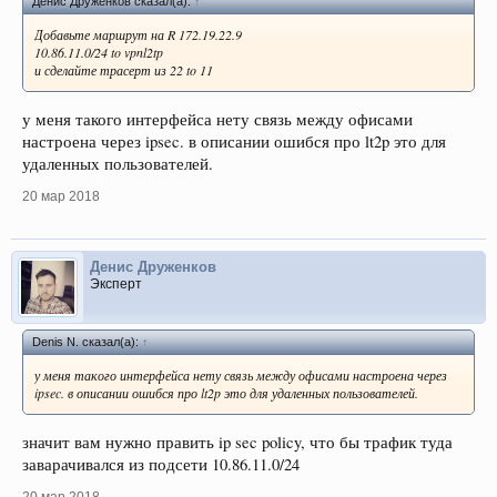
Денис Друженков сказал(а):
↑
Добавьте маршрут на R 172.19.22.9
10.86.11.0/24 to vpnl2tp
и сделайте трасерт из 22 to 11
у меня такого интерфейса нету связь между офисами
настроена через ipsec. в описании ошибся про lt2p это для
удаленных пользователей.
20 мар 2018
Денис Друженков
Эксперт
Denis N. сказал(а):
↑
у меня такого интерфейса нету связь между офисами настроена через
ipsec. в описании ошибся про lt2p это для удаленных пользователей.
значит вам нужно править ip sec policy, что бы трафик туда
заварачивался из подсети 10.86.11.0/24
20 мар 2018