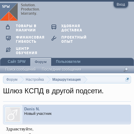
Вход
ТОВАРЫ В
УДОБНАЯ
НАЛИЧИИ
ДОСТАВКА
ФИНАНСОВАЯ
ПРОЕКТНЫЙ
ГИБКОСТЬ
ОПЫТ
ЦЕНТР
ОБУЧЕНИЯ
Сайт SPW
Пользователи
Форум
Поиск сообщений
Последние сообщения
Форум
Настройка
Маршрутизация
Шлюз КСПД в другой подсети.
Denis N.
Новый участник
Здравствуйте,