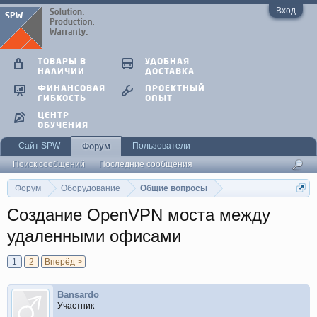
Вход
ТОВАРЫ В
УДОБНАЯ
НАЛИЧИИ
ДОСТАВКА
ФИНАНСОВАЯ
ПРОЕКТНЫЙ
ГИБКОСТЬ
ОПЫТ
ЦЕНТР
ОБУЧЕНИЯ
Сайт SPW
Пользователи
Форум
Поиск сообщений
Последние сообщения
Форум
Оборудование
Общие вопросы
Создание OpenVPN моста между
удаленными офисами
1
2
Вперёд >
Bansardo
Участник