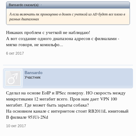
Bansardo сказал(а):
↑
А если включать пк проноценно в домен с учеткой из AD будет все плохо в
разных диапазонах
Никаких проблем с учеткой не наблюдаю!
А вот создание одного диапазона адресов с филиалами -
мягко говоря, не комильфо...
6 окт 2017
Bansardo
Участник
Сделал на основе EoIP и IPSec поверху. НО скорость между
микротиками 12 мегабит всего. Пров нам дает VPN 100
мегабит. Где может быть зарыты собака?
На основном канале с интернетом стоит RB2011iL юнитовый
В филиале 951Ui-2Nd
10 окт 2017