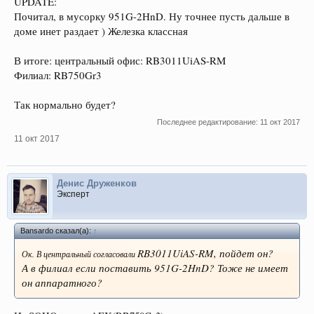
UPDATE:
Почитал, в мусорку 951G-2HnD. Ну точнее пусть дальше в
доме инет раздает ) Железка классная
В итоге: центральный офис: RB3011UiAS-RM
Филиал: RB750Gr3
Так нормально будет?
Последнее редактирование:
11 окт 2017
11 окт 2017
Денис Друженков
Эксперт
Bansardo сказал(а):
↑
RB3011UiAS-RM, пойдет он?
Ок. В центральный согласовали
А в филиал если поставить 951G-2HnD? Тоже не имеет
он аппаратного?