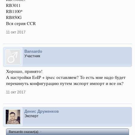
RB3011
RB1100*
RB850G
Вся серия CCR
11 окт 2017
Bansardo
Участник
Хорошо, принято!
А настройки EoIP + ipsec оставляем? То есть мне надо будет
перекинуть конфигурацию путем экспорт импорт и все ок?
11 окт 2017
Денис Друженков
Эксперт
Bansardo сказал(а):
↑