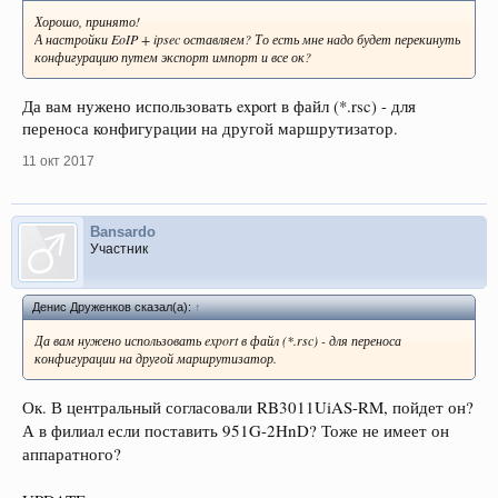
Хорошо, принято!
А настройки EoIP + ipsec оставляем? То есть мне надо будет перекинуть
конфигурацию путем экспорт импорт и все ок?
Да вам нужено использовать export в файл (*.rsc) - для
переноса конфигурации на другой маршрутизатор.
11 окт 2017
Bansardo
Участник
Денис Друженков сказал(а):
↑
Да вам нужено использовать export в файл (*.rsc) - для переноса
конфигурации на другой маршрутизатор.
RB3011UiAS-RM, пойдет он?
Ок. В центральный согласовали
А в филиал если поставить 951G-2HnD? Тоже не имеет он
аппаратного?