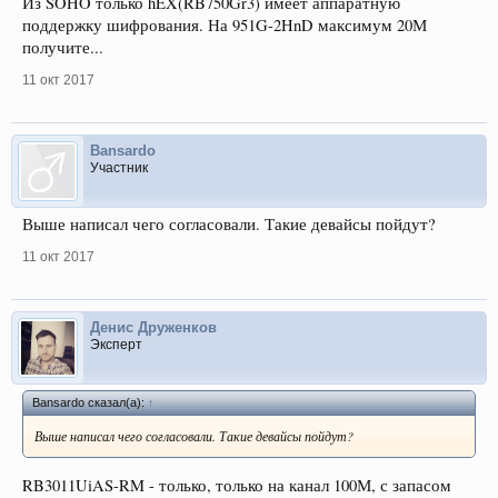
Из SOHO только hEX(RB750Gr3) имеет аппаратную
поддержку шифрования. На 951G-2HnD максимум 20М
получите...
11 окт 2017
Bansardo
Участник
Выше написал чего согласовали. Такие девайсы пойдут?
11 окт 2017
Денис Друженков
Эксперт
Bansardo сказал(а):
↑
Выше написал чего согласовали. Такие девайсы пойдут?
RB3011UiAS-RM - только, только на канал 100М, с запасом