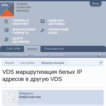
Вход
ТОВАРЫ В
УДОБНАЯ
НАЛИЧИИ
ДОСТАВКА
ФИНАНСОВАЯ
ПРОЕКТНЫЙ
ГИБКОСТЬ
ОПЫТ
ЦЕНТР
ОБУЧЕНИЯ
Сайт SPW
Пользователи
Форум
Поиск сообщений
Последние сообщения
Форум
Настройка
Маршрутизация
VDS маршрутизация белых IP
адресов в другую VDS
dragonov
Новый участник