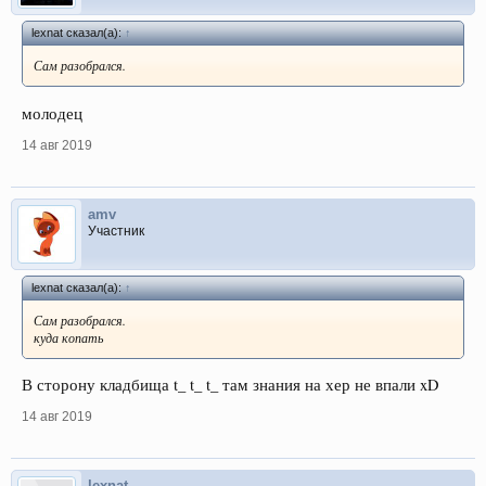
lexnat сказал(а):
↑
Сам разобрался.
молодец
14 авг 2019
amv
Участник
lexnat сказал(а):
↑
Сам разобрался.
куда копать
В сторону кладбища t_ t_ t_ там знания на хер не впали xD
14 авг 2019
lexnat