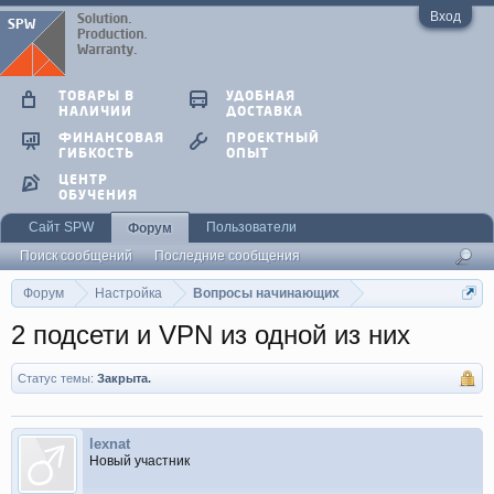
Вход
ТОВАРЫ В
УДОБНАЯ
НАЛИЧИИ
ДОСТАВКА
ФИНАНСОВАЯ
ПРОЕКТНЫЙ
ГИБКОСТЬ
ОПЫТ
ЦЕНТР
ОБУЧЕНИЯ
Сайт SPW
Пользователи
Форум
Поиск сообщений
Последние сообщения
Форум
Настройка
Вопросы начинающих
2 подсети и VPN из одной из них
Статус темы:
Закрыта.
lexnat
Новый участник