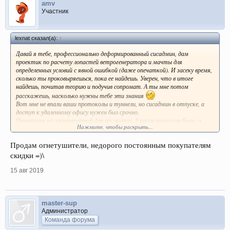
amv
Участник
lexnat сказал(а):
↑
Давай я тебе, профессионально деформированный сисадмин, дам
проектик по расчету лопастей ветрогенератора и мачты для
определенных условий с явной ошибкой (даже опечаткой). И засеку время,
сколько ты проковыряешься, пока ее найдешь. Уверен, что в итоге
найдешь, почитав теорию и подучив сопромат. А ты мне потом
расскажешь, насколько нужны тебе эти знания
Вот мне не впали ваши протоколы и туннели, но сисадмин в отпуске, а
доступ к удаленному офису нужен был срочно.
Ответить на элементарный для вас вопрос, 5 часов никого не было, а
Нажмите, чтобы раскрыть...
сейчас, смотри ты, понабежало подгавкивающих комментаторов...
Продам огнетушители, недорого постоянным покупателям
скидки =)\
15 авг 2019
master-sup
Администратор
Команда форума