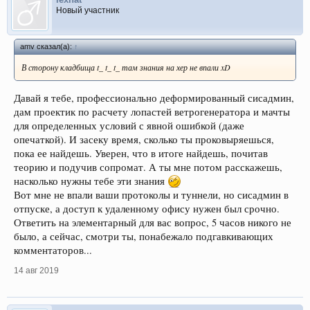
Новый участник
amv сказал(а):
↑
В сторону кладбища t_ t_ t_ там знания на хер не впали xD
Давай я тебе, профессионально деформированный сисадмин,
дам проектик по расчету лопастей ветрогенератора и мачты
для определенных условий с явной ошибкой (даже
опечаткой). И засеку время, сколько ты проковыряешься,
пока ее найдешь. Уверен, что в итоге найдешь, почитав
теорию и подучив сопромат. А ты мне потом расскажешь,
насколько нужны тебе эти знания
Вот мне не впали ваши протоколы и туннели, но сисадмин в
отпуске, а доступ к удаленному офису нужен был срочно.
Ответить на элементарный для вас вопрос, 5 часов никого не
было, а сейчас, смотри ты, понабежало подгавкивающих
комментаторов...
14 авг 2019