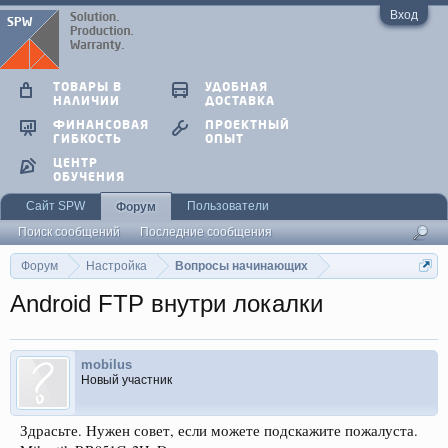
Вход
ТОВАРЫ В
УДОБНАЯ
НАЛИЧИИ
ДОСТАВКА
ФИНАНСОВАЯ
ПРОЕКТНЫЙ
ГИБКОСТЬ
ОПЫТ
ЦЕНТР
ОБУЧЕНИЯ
Сайт SPW
Пользователи
Форум
Поиск сообщений
Последние сообщения
Форум
Настройка
Вопросы начинающих
Android FTP внутри локалки
mobilus
Новый участник
Здрасьте. Нужен совет, если можете подскажите пожалуста.