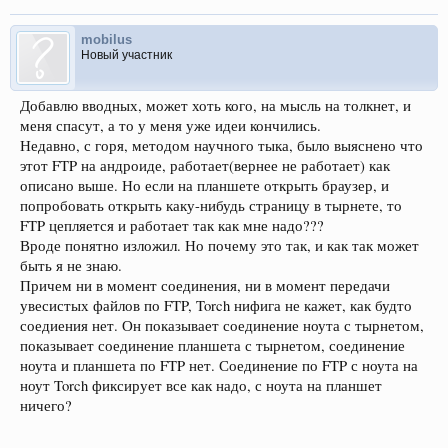
mobilus
Новый участник
Добавлю вводных, может хоть кого, на мысль на толкнет, и
меня спасут, а то у меня уже идеи кончились.
Недавно, с горя, методом научного тыка, было выяснено что
этот FTP на андроиде, работает(вернее не работает) как
описано выше. Но если на планшете открыть браузер, и
попробовать открыть каку-нибудь страницу в тырнете, то
FTP цепляется и работает так как мне надо???
Вроде понятно изложил. Но почему это так, и как так может
быть я не знаю.
Причем ни в момент соединения, ни в момент передачи
увесистых файлов по FTP, Torch нифига не кажет, как будто
соедиения нет. Он показывает соединение ноута с тырнетом,
показывает соединение планшета с тырнетом, соединение
ноута и планшета по FTP нет. Соединение по FTP с ноута на
ноут Torch фиксирует все как надо, с ноута на планшет
ничего?