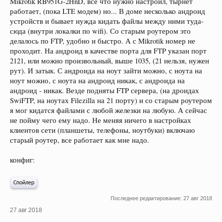
Mikrotik RB951G-2HnD, все что нужно настроил, тырнет
работает, (пока LTE модем) но... В доме несколько андроид
устройств и бывает нужда кидать файлы между ними туда-
сюда (внутри локалки по wifi). Со старым роутером это
делалось по FTP, удобно и быстро. А с Mikrotik номер не
проходит. На андроид в качестве порта для FTP указан порт
2121, или можно произвольный, выше 1035, (21 нельзя, нужен
рут). И затык. С андроида на ноут зайти можно, с ноута на
ноут можно, с ноута на андроид никак, с андроида на
андроид - никак. Везде подняты FTP сервера, (на дроидах
SwiFTP, на ноутах Filezilla на 21 порту) и со старым роутером
я мог кидатся файлами с любой железки на любую. А сейчас
не пойму чего ему надо. Не меняя ничего в настройках
клиентов сети (планшеты, телефоны, ноутбуки) включаю
старый роутер, все работает как мне надо.
конфиг:
Спойлер
Последнее редактирование:
27 авг 2018
27 авг 2018