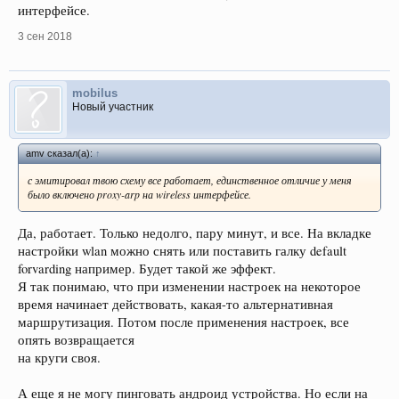
ничего?
интерфейсе.
3 сен 2018
конфиг:
Спойлер
mobilus
Новый участник
amv сказал(а):
↑
с эмитировал твою схему все работает, единственное отличие у меня
было включено proxy-arp на wireless интерфейсе.
Да, работает. Только недолго, пару минут, и все. На вкладке
настройки wlan можно снять или поставить галку default
forvarding например. Будет такой же эффект.
Я так понимаю, что при изменении настроек на некоторое
время начинает действовать, какая-то альтернативная
маршрутизация. Потом после применения настроек, все
опять возвращается
на круги своя.
А еще я не могу пинговать андроид устройства. Но если на