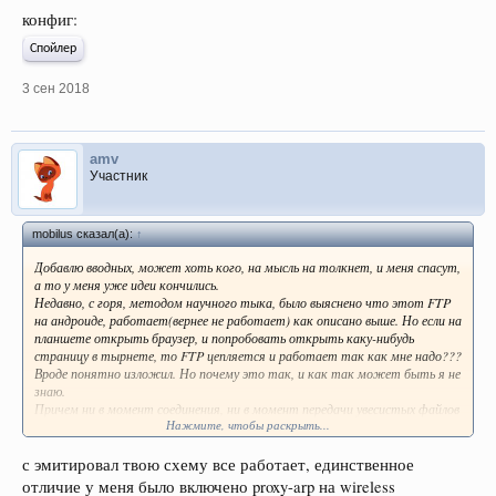
конфиг:
Спойлер
3 сен 2018
amv
Участник
mobilus сказал(а):
↑
Добавлю вводных, может хоть кого, на мысль на толкнет, и меня спасут,
а то у меня уже идеи кончились.
Недавно, с горя, методом научного тыка, было выяснено что этот FTP
на андроиде, работает(вернее не работает) как описано выше. Но если на
планшете открыть браузер, и попробовать открыть каку-нибудь
страницу в тырнете, то FTP цепляется и работает так как мне надо???
Вроде понятно изложил. Но почему это так, и как так может быть я не
знаю.
Причем ни в момент соединения, ни в момент передачи увесистых файлов
Нажмите, чтобы раскрыть...
по FTP, Torch нифига не кажет, как будто соедиения нет. Он показывает
соединение ноута с тырнетом, показывает соединение планшета с
тырнетом, соединение ноута и планшета по FTP нет. Соединение по FTP
с эмитировал твою схему все работает, единственное
с ноута на ноут Torch фиксирует все как надо, с ноута на планшет
отличие у меня было включено proxy-arp на wireless