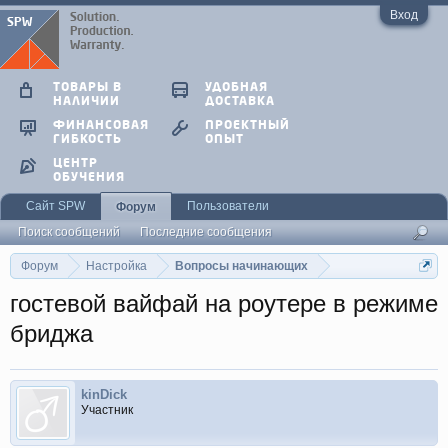
Вход
ТОВАРЫ В
УДОБНАЯ
НАЛИЧИИ
ДОСТАВКА
ФИНАНСОВАЯ
ПРОЕКТНЫЙ
ГИБКОСТЬ
ОПЫТ
ЦЕНТР
ОБУЧЕНИЯ
Сайт SPW
Пользователи
Форум
Поиск сообщений
Последние сообщения
Форум
Настройка
Вопросы начинающих
гостевой вайфай на роутере в режиме
бриджа
kinDick
Участник