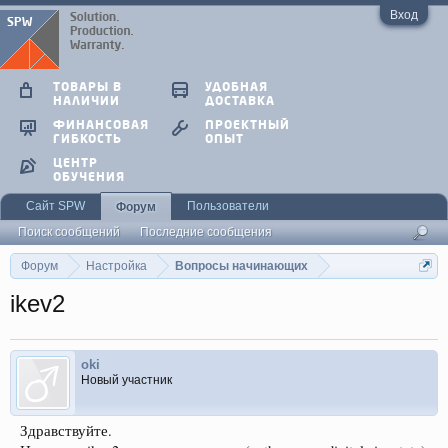
Вход
ТОВАРЫ В
УДОБНАЯ
НАЛИЧИИ
ДОСТАВКА
ФИНАНСОВАЯ
ПРОЕКТНЫЙ
ГИБКОСТЬ
ОПЫТ
ЦЕНТР
ОБУЧЕНИЯ
Сайт SPW
Пользователи
Форум
Поиск сообщений
Последние сообщения
Форум
Настройка
Вопросы начинающих
ikev2
oki
Новый участник
Здравствуйте.