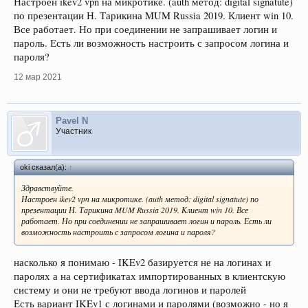
Настроен ikev2 vpn на микротике. (auth метод: digital signatute)
по презентации Н. Тарикина MUM Russia 2019. Клиент win 10.
Все работает. Но при соединении не запрашивает логин и
пароль. Есть ли возможность настроить с запросом логина и
пароля?
12 мар 2021
Pavel N
Участник
oki сказал(а):
↑
Здравствуйте.
Настроен ikev2 vpn на микротике. (auth метод: digital signatute) по
презентации Н. Тарикина MUM Russia 2019. Клиент win 10. Все
работает. Но при соединении не запрашивает логин и пароль. Есть ли
возможность настроить с запросом логина и пароля?
насколько я понимаю - IKEv2 базируется не на логинах и
паролях а на сертификатах импортированных в клиентскую
систему и они не требуют ввода логинов и паролей
Есть вариант IKEv1 с логинами и паролями (возможно - но я