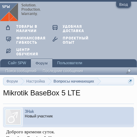
Вход
ТОВАРЫ В
УДОБНАЯ
НАЛИЧИИ
ДОСТАВКА
ФИНАНСОВАЯ
ПРОЕКТНЫЙ
ГИБКОСТЬ
ОПЫТ
ЦЕНТР
ОБУЧЕНИЯ
Сайт SPW
Пользователи
Форум
Поиск сообщений
Последние сообщения
Форум
Настройка
Вопросы начинающих
Mikrotik BaseBox 5 LTE
3Hak
Новый участник
Доброго времени суток.