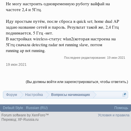
Не могу настроить одновременную руботу вайфай на
частоте 2,4 и 5Ггц.
Иду простым путём, после сброса в quick set; home dual AP
задаю название сетей и пароль. Результат такой же, 2,4 Ггц
поднимается, 5 Ггц -нет.
В настройках wireless-статус wlan2(которая настроена на
5Ггц сначала detecting radar not running slave, потом
running ap not running.
Последнее редактирование:
19 июн 2021
19 июн 2021
(Вы должны войти или зарегистрироваться, чтобы ответить.)
Форум
Настройка
Вопросы начинающих
Default Style
Russian (RU)
Помощь
Forum software by XenForo™
Условия и правила
Перевод:
XF-Russia.ru