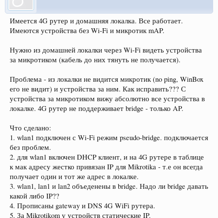
Имеется 4G рутер и домашняя локалка. Все работает.
Имеются устройства без Wi-Fi и микротик mAP.
Нужно из домашней локалки через Wi-Fi видеть устройства
за микротиком (кабель до них тянуть не получается).
Проблема - из локалки не видится микротик (no ping, WinBox
его не видит) и устройства за ним. Как исправить??? С
устройства за микротиком вижу абсолютно все устройства в
локалке. 4G рутер не поддерживает bridge - только AP.
Что сделано:
1. wlan1 подключен с Wi-Fi режим pseudo-bridge. подключается
без проблем.
2. для wlan1 включен DHCP клиент, и на 4G рутере в таблице
к мак адресу жестко привязан IP для Mikrotika - т.е он всегда
получает один и тот же адрес в локалке.
3. wlan1, lan1 и lan2 объеденены в bridge. Надо ли bridge давать
какой либо IP??
4. Прописаны gateway и DNS 4G WiFi рутера.
5. За Mikrotikom у устройств статические IP.