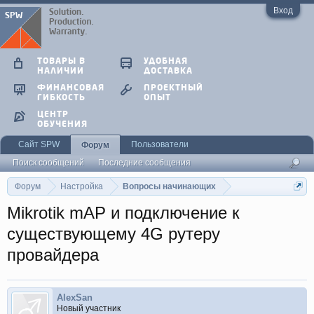
Вход
ТОВАРЫ В
УДОБНАЯ
НАЛИЧИИ
ДОСТАВКА
ФИНАНСОВАЯ
ПРОЕКТНЫЙ
ГИБКОСТЬ
ОПЫТ
ЦЕНТР
ОБУЧЕНИЯ
Сайт SPW
Пользователи
Форум
Поиск сообщений
Последние сообщения
Форум
Настройка
Вопросы начинающих
Mikrotik mAP и подключение к
существующему 4G рутеру
провайдера
AlexSan
Новый участник