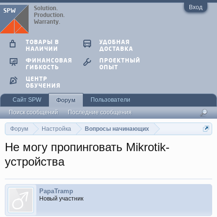
Вход
ТОВАРЫ В
УДОБНАЯ
НАЛИЧИИ
ДОСТАВКА
ФИНАНСОВАЯ
ПРОЕКТНЫЙ
ГИБКОСТЬ
ОПЫТ
ЦЕНТР
ОБУЧЕНИЯ
Сайт SPW
Пользователи
Форум
Поиск сообщений
Последние сообщения
Форум
Настройка
Вопросы начинающих
Не могу пропинговать Mikrotik-
устройства
PapaTramp
Новый участник