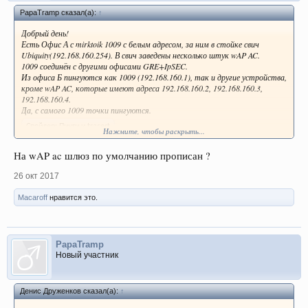
PapaTramp сказал(а):
↑
Добрый день!
Есть Офис А с mirktoik 1009 с белым адресом, за ним в стойке свич
Ubiquity(192.168.160.254). В свич заведены несколько штук wAP AC.
1009 соединён с другими офисами GRE+IpSEC.
Из офиса Б пингуются как 1009 (192.168.160.1), так и другие устройства,
кроме wAP AC, которые имеют адреса 192.168.160.2, 192.168.160.3,
192.168.160.4.
Да, с самого 1009 точки пингуются.
Спойлер:
Пинги и tracert
Нажмите, чтобы раскрыть...
wAP AC управляются через CAPsMAN. На самих точках как отключал
На wAP ac шлюз по умолчанию прописан ?
фаервол, так и прописывал все разрешающие правила, но так и не добился
чтобы они пинговались.
26 окт 2017
Такое ощущение, что я что-то пропустил, но не могу разобраться.
Macaroff
нравится это.
PapaTramp
Новый участник
Денис Друженков сказал(а):
↑