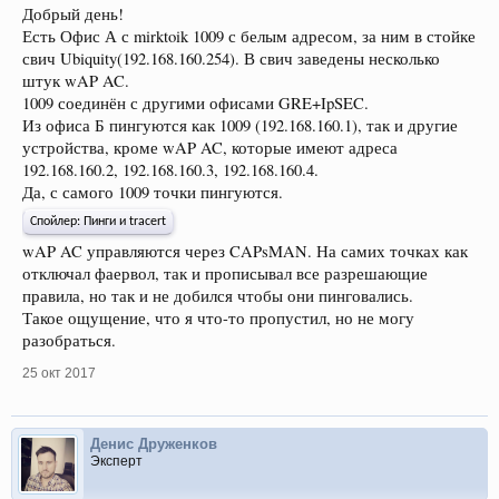
Добрый день!
Есть Офис А с mirktoik 1009 с белым адресом, за ним в стойке
свич Ubiquity(192.168.160.254). В свич заведены несколько
штук wAP AC.
1009 соединён с другими офисами GRE+IpSEC.
Из офиса Б пингуются как 1009 (192.168.160.1), так и другие
устройства, кроме wAP AC, которые имеют адреса
192.168.160.2, 192.168.160.3, 192.168.160.4.
Да, с самого 1009 точки пингуются.
Спойлер:
Пинги и tracert
wAP AC управляются через CAPsMAN. На самих точках как
отключал фаервол, так и прописывал все разрешающие
правила, но так и не добился чтобы они пинговались.
Такое ощущение, что я что-то пропустил, но не могу
разобраться.
25 окт 2017
Денис Друженков
Эксперт