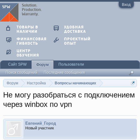
Вход
ТОВАРЫ В
УДОБНАЯ
НАЛИЧИИ
ДОСТАВКА
ФИНАНСОВАЯ
ПРОЕКТНЫЙ
ГИБКОСТЬ
ОПЫТ
ЦЕНТР
ОБУЧЕНИЯ
Сайт SPW
Пользователи
Форум
Поиск сообщений
Последние сообщения
Форум
Настройка
Вопросы начинающих
Не могу разобраться с подключением
через winbox по vpn
Евгений_Город
Новый участник