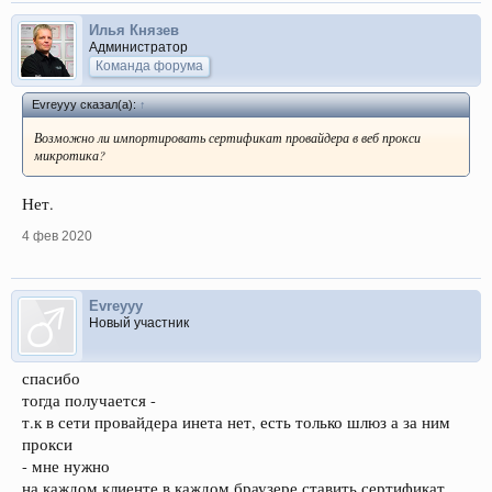
Илья Князев
Администратор
Команда форума
Evreyyy сказал(а):
↑
Возможно ли импортировать сертификат провайдера в веб прокси
микротика?
Нет.
4 фев 2020
Evreyyy
Новый участник
спасибо
тогда получается -
т.к в сети провайдера инета нет, есть только шлюз а за ним
прокси
- мне нужно
на каждом клиенте в каждом браузере ставить сертификат