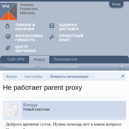
Вход
ТОВАРЫ В
УДОБНАЯ
НАЛИЧИИ
ДОСТАВКА
ФИНАНСОВАЯ
ПРОЕКТНЫЙ
ГИБКОСТЬ
ОПЫТ
ЦЕНТР
ОБУЧЕНИЯ
Сайт SPW
Пользователи
Форум
Поиск сообщений
Последние сообщения
Форум
Настройка
Вопросы начинающих
Не работает parent proxy
Evreyyy
Новый участник
Доброго времени суток. Нужна помощь вот в каком вопросе.