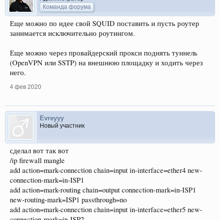
Команда форума
Еще можно по идее свой SQUID поставить и пусть роутер
занимается исключительно роутингом.
Еще можно через провайдерский прокси поднять туннель
(OpenVPN или SSTP) на внешнюю площадку и ходить через
него.
4 фев 2020
Evreyyy
Новый участник
сделал вот так вот
/ip firewall mangle
add action=mark-connection chain=input in-interface=ether4 new-
connection-mark=in-ISP1
add action=mark-routing chain=output connection-mark=in-ISP1
new-routing-mark=ISP1 passthrough=no
add action=mark-connection chain=input in-interface=ether5 new-
connection-mark=in-ISP2