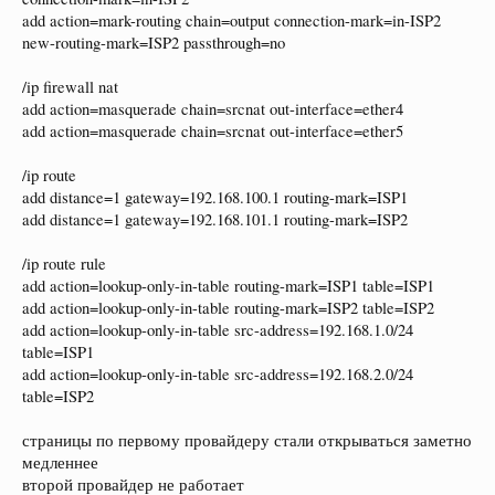
add action=mark-routing chain=output connection-mark=in-ISP2
new-routing-mark=ISP2 passthrough=no
/ip firewall nat
add action=masquerade chain=srcnat out-interface=ether4
add action=masquerade chain=srcnat out-interface=ether5
/ip route
add distance=1 gateway=192.168.100.1 routing-mark=ISP1
add distance=1 gateway=192.168.101.1 routing-mark=ISP2
/ip route rule
add action=lookup-only-in-table routing-mark=ISP1 table=ISP1
add action=lookup-only-in-table routing-mark=ISP2 table=ISP2
add action=lookup-only-in-table src-address=192.168.1.0/24
table=ISP1
add action=lookup-only-in-table src-address=192.168.2.0/24
table=ISP2
страницы по первому провайдеру стали открываться заметно
медленнее
второй провайдер не работает