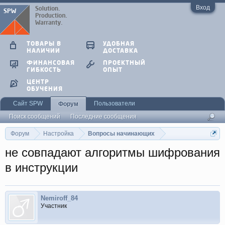
Вход
ТОВАРЫ В
УДОБНАЯ
НАЛИЧИИ
ДОСТАВКА
ФИНАНСОВАЯ
ПРОЕКТНЫЙ
ГИБКОСТЬ
ОПЫТ
ЦЕНТР
ОБУЧЕНИЯ
Сайт SPW
Пользователи
Форум
Поиск сообщений
Последние сообщения
Форум
Настройка
Вопросы начинающих
не совпадают алгоритмы шифрования
в инструкции
Nemiroff_84
Участник