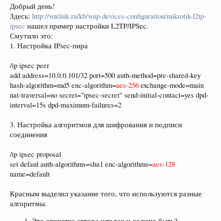
Добрый день!
Здесь:
http://voxlink.ru/kb/voip-devices-configuration/mikrotik-l2tp-
ipsec
нашел пример настройки L2TP/IPSec.
Смутило это:
1. Настройка IPsec-пира
/ip ipsec peer
add address=10.0.0.101/32 port=500 auth-method=pre-shared-key
hash-algorithm=md5 enc-algorithm=
aes-256
exchange-mode=main
nat-traversal=no secret="ipsec-secret" send-initial-contact=yes dpd-
interval=15s dpd-maximum-failures=2
3. Настройка алгоритмов для шифрования и подписи
соединения
/ip ipsec proposal
set defaul auth-algorithms=sha1 enc-algorithms=
aes-128
name=default
Красным выделил указание того, что используются разные
алгоритмы.
Это опечатка автора или так и должно быть?