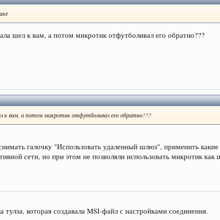
ике
ачала шел к вам, а потом микротик отфутболивал его обратно???
ел к вам, а потом микротик отфутболивал его обратно???
 снимать галочку "Использовать удаленный шлюз", применить какие
тивной сети, но при этом не позволяли использовать микротик как
ла тулза, которая создавала MSI-файл с настройками соединения.