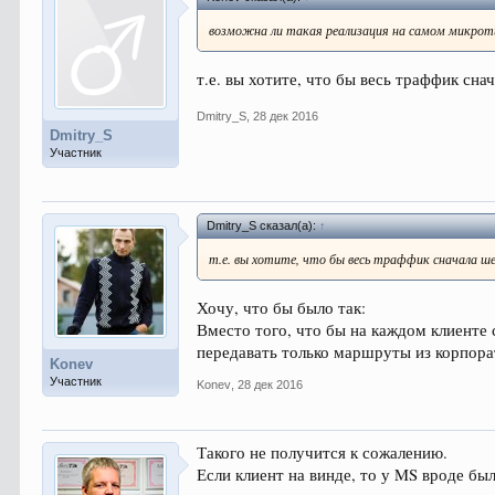
возможна ли такая реализация на самом микрот
т.е. вы хотите, что бы весь траффик сн
Dmitry_S
,
28 дек 2016
Dmitry_S
Участник
Dmitry_S сказал(а):
↑
т.е. вы хотите, что бы весь траффик сначала ш
Хочу, что бы было так:
Вместо того, что бы на каждом клиенте
передавать только маршруты из корпора
Konev
Участник
Konev
,
28 дек 2016
Такого не получится к сожалению.
Если клиент на винде, то у MS вроде бы