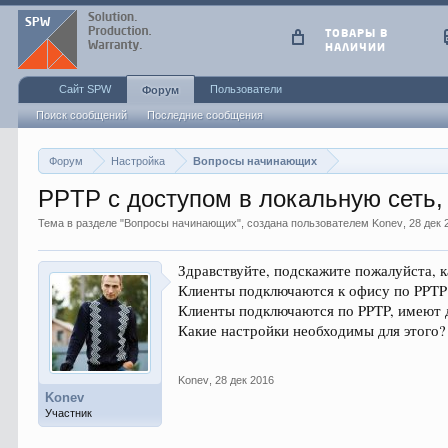
ТОВАРЫ В
НАЛИЧИИ
Сайт SPW
Пользователи
Форум
Поиск сообщений
Последние сообщения
Форум
Настройка
Вопросы начинающих
PPTP с доступом в локальную сеть, 
Тема в разделе "
Вопросы начинающих
", создана пользователем
Konev
,
28 дек 
Здравствуйте, подскажите пожалуйста, 
Клиенты подключаются к офису по PPTP 
Клиенты подключаются по PPTP, имеют до
Какие настройки необходимы для этого?
Konev
,
28 дек 2016
Konev
Участник