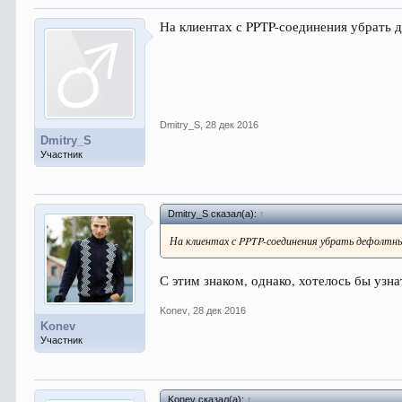
На клиентах с PPTP-соединения убрать
Dmitry_S
,
28 дек 2016
Dmitry_S
Участник
Dmitry_S сказал(а):
↑
На клиентах с PPTP-соединения убрать дефолтн
С этим знаком, однако, хотелось бы узн
Konev
,
28 дек 2016
Konev
Участник
Konev сказал(а):
↑