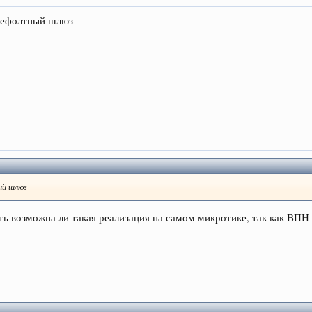
 дефолтный шлюз
ый шлюз
ать возможна ли такая реализация на самом микротике, так как ВП