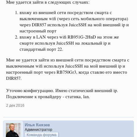
Мне удается зайти в следующих случаях:
вхожу из внешней сети посредством смарта с
выключенным wifi (через сеть мобильного оператора)
через DIR857 используя JuiceSSH на мой внешний ip и
настроенный порт
вхожу в LAN через wifi RB951G-2HnD на этом же
смарте используя JuiceSSH на локальный ip и
стандартный порт 22.
Мне не удается зайти из внешней сети посредством смарта с
выключенным wifi используя JuiceSSH на мой внешний ip и
настроенный порт через RB750Gr3, когда ставлю его вместо
DIR857.
Уточню конфигурацию. Имею статический внешний ip.
Подключение к провайдеру - статика, lan.
2 дек 2016
Илья Князев
Администратор
Команда форума