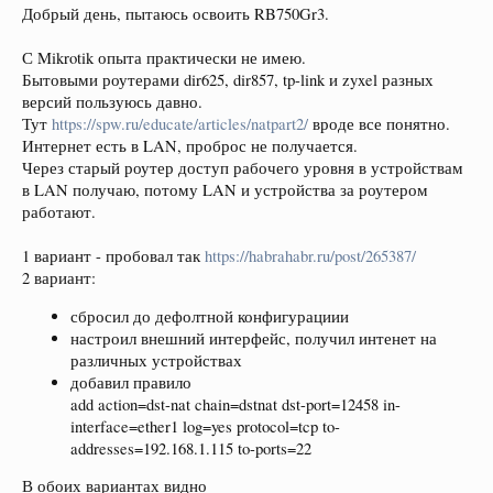
Добрый день, пытаюсь освоить RB750Gr3.
С Mikrotik опыта практически не имею.
Бытовыми роутерами dir625, dir857, tp-link и zyxel разных
версий пользуюсь давно.
Тут
https://spw.ru/educate/articles/natpart2/
вроде все понятно.
Интернет есть в LAN, проброс не получается.
Через старый роутер доступ рабочего уровня в устройствам
в LAN получаю, потому LAN и устройства за роутером
работают.
1 вариант - пробовал так
https://habrahabr.ru/post/265387/
2 вариант:
сбросил до дефолтной конфигурациии
настроил внешний интерфейс, получил интенет на
различных устройствах
добавил правило
add action=dst-nat chain=dstnat dst-port=12458 in-
interface=ether1 log=yes protocol=tcp to-
addresses=192.168.1.115 to-ports=22
В обоих вариантах видно