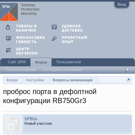
Вход
ТОВАРЫ В
УДОБНАЯ
НАЛИЧИИ
ДОСТАВКА
ФИНАНСОВАЯ
ПРОЕКТНЫЙ
ГИБКОСТЬ
ОПЫТ
ЦЕНТР
ОБУЧЕНИЯ
Сайт SPW
Пользователи
Форум
Поиск сообщений
Последние сообщения
Форум
Настройка
Вопросы начинающих
проброс порта в дефолтной
конфигурации RB750Gr3
SPBUs
Новый участник