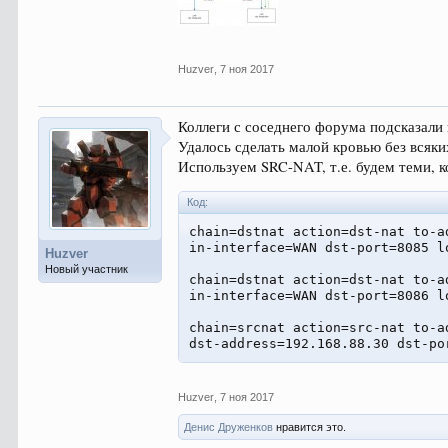
Huzver
,
7 ноя 2017
Коллеги с соседнего форума подсказали
Удалось сделать малой кровью без всяк
Используем SRC-NAT, т.е. будем теми, к
Код:
chain=dstnat action=dst-nat to-a
in-interface=WAN dst-port=8085 l
Huzver
Новый участник
chain=dstnat action=dst-nat to-a
in-interface=WAN dst-port=8086 l
chain=srcnat action=src-nat to-a
dst-address=192.168.88.30 dst-po
Huzver
,
7 ноя 2017
Денис Друженков
нравится это.