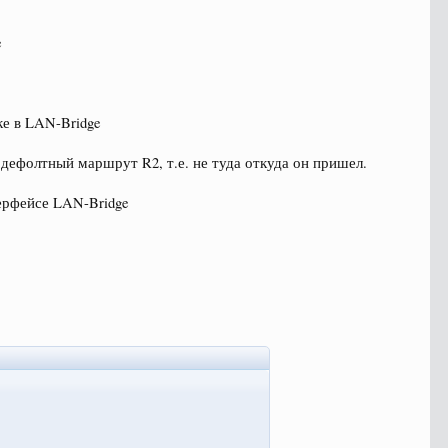
e
ке в LAN-Bridge
з дефолтный маршрут R2, т.е. не туда откуда он пришел.
терфейсе LAN-Bridge