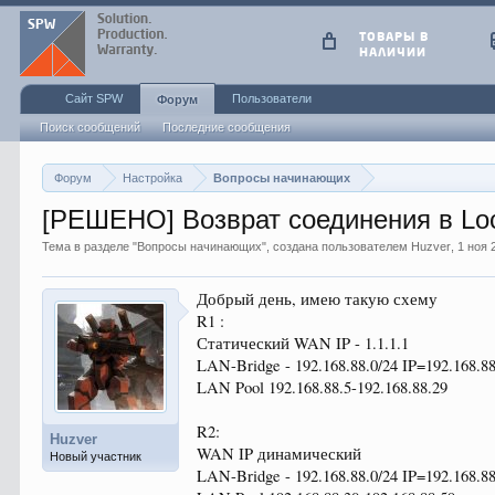
ТОВАРЫ В
НАЛИЧИИ
Сайт SPW
Пользователи
Форум
Поиск сообщений
Последние сообщения
Форум
Настройка
Вопросы начинающих
[РЕШЕНО] Возврат соединения в Loc
Тема в разделе "
Вопросы начинающих
", создана пользователем
Huzver
,
1 ноя 
Добрый день, имею такую схему
R1 :
Статический WAN IP - 1.1.1.1
LAN-Bridge - 192.168.88.0/24 IP=192.168.88
LAN Pool 192.168.88.5-192.168.88.29
R2:
Huzver
WAN IP динамический
Новый участник
LAN-Bridge - 192.168.88.0/24 IP=192.168.88