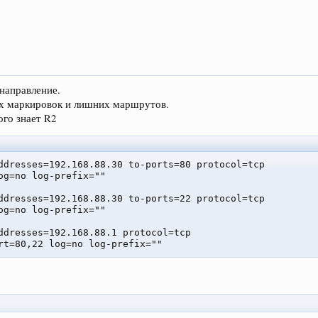
 направление.
их маркировок и лишних маршрутов.
ого знает R2
ddresses=192.168.88.30 to-ports=80 protocol=tcp

og=no log-prefix=""

ddresses=192.168.88.30 to-ports=22 protocol=tcp

og=no log-prefix=""

ddresses=192.168.88.1 protocol=tcp

rt=80,22 log=no log-prefix=""