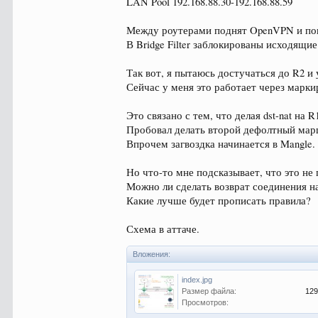
LAN Pool 192.168.88.30-192.168.88.59
Между роутерами поднят OpenVPN и пове
В Bridge Filter заблокированы исходящи
Так вот, я пытаюсь достучаться до R2 и 
Сейчас у меня это работает через марк
Это связано с тем, что делая dst-nat на
Пробовал делать второй дефолтный маршру
Впрочем загвоздка начинается в Mangle.
Но что-то мне подсказывает, что это не
Можно ли сделать возврат соединения на
Какие лучше будет прописать правила?
Схема в аттаче.
Вложения:
index.jpg
Размер файла:
129
Просмотров: