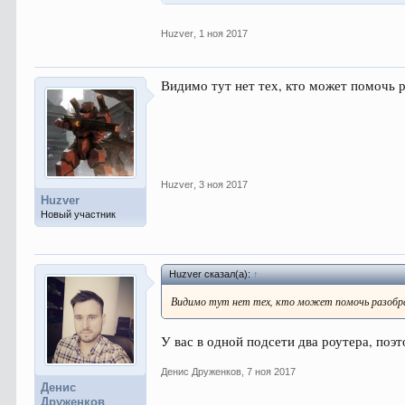
Huzver
,
1 ноя 2017
Видимо тут нет тех, кто может помочь р
Huzver
,
3 ноя 2017
Huzver
Новый участник
Huzver сказал(а):
↑
Видимо тут нет тех, кто может помочь разобрат
У вас в одной подсети два роутера, по
Денис Друженков
,
7 ноя 2017
Денис
Друженков