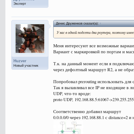
Эксперт
Денис Друженков сказал(а):
↑
У вас в одной подсети два роутера, поэтому им
Меня интересуют все возможные вариан
Вариант с маркировкой по портам и маск
Huzver
Т.к. на данный момент если я подключаю
Новый участник
через дефолтный маршрут R2, а не обрат
Попробовал prerouting использовать для с
Так я вылавливал все IP не входящие в 
UDP, что-то вроде:
proto UDP, 192.168.88.5:61067->239.255.255
Соответственно добавил маршрут
0.0.0.0/0 через 192.168.88.1 с distance=2 и