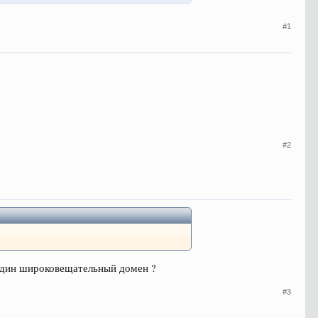
#1
#2
 один широковещательный домен ?
#3