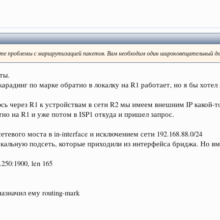
еете проблемы с маршрутизацией пакетов. Вам необходим один широковещательный д
ты.
арадинг по марке обратно в локалку на R1 работает, но я бы хотел 
сь через R1 к устройствам в сети R2 мы имеем внешним IP какой-т
но на R1 и уже потом в ISP1 откуда и пришел запрос.
етевого моста в in-interface и исключением сети 192.168.88.0/24
локальную подсеть, которые приходили из интерфейса бриджа. Но вме
.250:1900, len 165
 назначил ему routing-mark