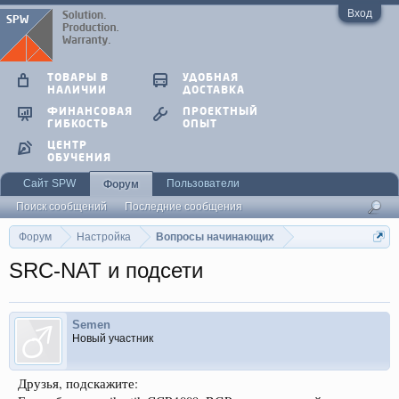
Вход
ТОВАРЫ В
УДОБНАЯ
НАЛИЧИИ
ДОСТАВКА
ФИНАНСОВАЯ
ПРОЕКТНЫЙ
ГИБКОСТЬ
ОПЫТ
ЦЕНТР
ОБУЧЕНИЯ
Сайт SPW
Пользователи
Форум
Поиск сообщений
Последние сообщения
Форум
Настройка
Вопросы начинающих
SRC-NAT и подсети
Semen
Новый участник
Друзья, подскажите: