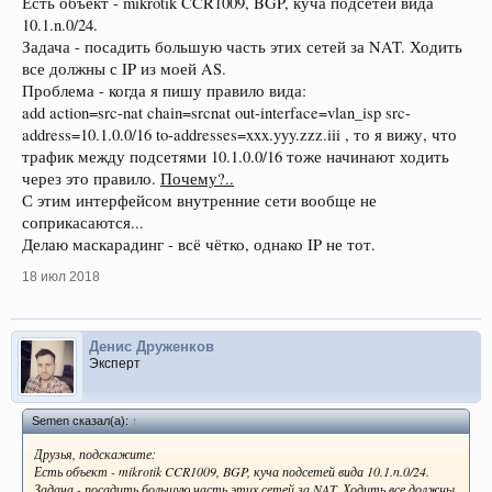
Есть объект - mikrotik CCR1009, BGP, куча подсетей вида
10.1.n.0/24.
Задача - посадить большую часть этих сетей за NAT. Ходить
все должны с IP из моей AS.
Проблема - когда я пишу правило вида:
add action=src-nat chain=srcnat out-interface=vlan_isp src-
address=10.1.0.0/16 to-addresses=xxx.yyy.zzz.iii , то я вижу, что
трафик между подсетями 10.1.0.0/16 тоже начинают ходить
через это правило.
Почему?..
С этим интерфейсом внутренние сети вообще не
соприкасаются...
Делаю маскарадинг - всё чётко, однако IP не тот.
18 июл 2018
Денис Друженков
Эксперт
Semen сказал(а):
↑
Друзья, подскажите:
Есть объект - mikrotik CCR1009, BGP, куча подсетей вида 10.1.n.0/24.
Задача - посадить большую часть этих сетей за NAT. Ходить все должны