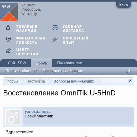
Вход
ТОВАРЫ В
УДОБНАЯ
НАЛИЧИИ
ДОСТАВКА
ФИНАНСОВАЯ
ПРОЕКТНЫЙ
ГИБКОСТЬ
ОПЫТ
ЦЕНТР
ОБУЧЕНИЯ
Сайт SPW
Пользователи
Форум
Поиск сообщений
Последние сообщения
Форум
Настройка
Вопросы начинающих
Восстановление OmniTik U-5HnD
yanesdamsya
Новый участник
Здравствуйте