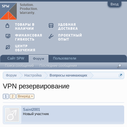
Вход
ТОВАРЫ В
УДОБНАЯ
НАЛИЧИИ
ДОСТАВКА
ФИНАНСОВАЯ
ПРОЕКТНЫЙ
ГИБКОСТЬ
ОПЫТ
ЦЕНТР
ОБУЧЕНИЯ
Сайт SPW
Пользователи
Форум
Поиск сообщений
Последние сообщения
Форум
Настройка
Вопросы начинающих
VPN резервирование
1
2
Вперёд >
Saint2001
Новый участник