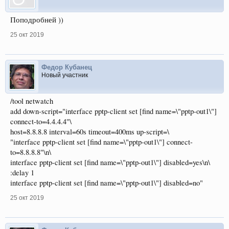
Поподробней ))
25 окт 2019
Федор Кубанец
Новый участник
/tool netwatch
add down-script="interface pptp-client set [find name=\"pptp-out1\"]
connect-to=4.4.4.4"\
host=8.8.8.8 interval=60s timeout=400ms up-script=\
"interface pptp-client set [find name=\"pptp-out1\"] connect-
to=8.8.8.8"\n\
interface pptp-client set [find name=\"pptp-out1\"] disabled=yes\n\
:delay 1
interface pptp-client set [find name=\"pptp-out1\"] disabled=no"
25 окт 2019