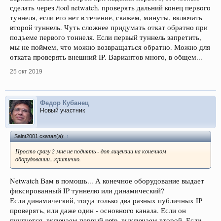
сделать через /tool netwatch. проверять дальний конец первого
туннеля, если его нет в течение, скажем, минуты, включать
второй туннель. Чуть сложнее придумать откат обратно при
подъеме первого тоннеля. Если первый туннель запретить,
мы не поймем, что можно возвращаться обратно. Можно для
отката проверять внешний IP. Вариантов много, в общем...
25 окт 2019
Федор Кубанец
Новый участник
Saint2001 сказал(а):
↑
Просто сразу 2 мне не поднять - доп лицензии на конечном
оборудовании...критично.
Netwatch Вам в помошь... А конечное оборудование выдает
фиксированный IP туннелю или динамический?
Если динамический, тогда только два разных публичных IP
проверять, или даже один - основного канала. Если он
пингуется, включаем первый pptp, выключаем второй. Если