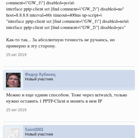
comment=\"GW_1\"] disabled=yes\n\
interface pptp-client set [find comment=\"GW_2\"] disabled=no"
host=8.8.8.8 interval=60s timeout=400ms up-script=\
"interface pptp-client set [find comment=\"GW_1\"] disabled=no\n\
interface pptp-client set [find comment=\"GW_2\"] disabled=yes"
Как-то так... За абсолютную точность не ручаюсь, но
примерно в эту сторону.
25 окт 2019
Федор Кубанец
Новый участник
Можно и еще одним способом. Тоже через netwatch, только
нужно оставить 1 PPTP-Client и менять в нем IP
25 окт 2019
Saint2001
Новый участник