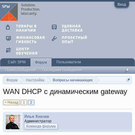
Вход
ТОВАРЫ В
УДОБНАЯ
НАЛИЧИИ
ДОСТАВКА
ФИНАНСОВАЯ
ПРОЕКТНЫЙ
ГИБКОСТЬ
ОПЫТ
ЦЕНТР
ОБУЧЕНИЯ
Сайт SPW
Пользователи
Форум
Поиск сообщений
Последние сообщения
Форум
Настройка
Вопросы начинающих
WAN DHCP с динамическим gateway
< Назад
1
2
Илья Князев
Администратор
Команда форума