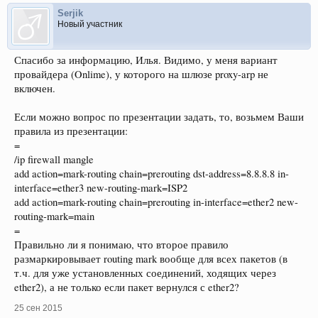
Serjik
Новый участник
Спасибо за информацию, Илья. Видимо, у меня вариант
провайдера (Onlime), у которого на шлюзе proxy-arp не
включен.
Если можно вопрос по презентации задать, то, возьмем Ваши
правила из презентации:
=
/ip firewall mangle
add action=mark-routing chain=prerouting dst-address=8.8.8.8 in-
interface=ether3 new-routing-mark=ISP2
add action=mark-routing chain=prerouting in-interface=ether2 new-
routing-mark=main
=
Правильно ли я понимаю, что второе правило
размаркировывает routing mark вообще для всех пакетов (в
т.ч. для уже установленных соединений, ходящих через
ether2), а не только если пакет вернулся с ether2?
25 сен 2015