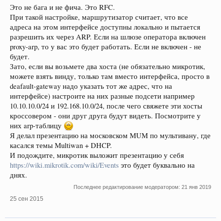
Это не бага и не фича. Это RFC.
При такой настройке, маршрутизатор считает, что все
адреса на этом интерфейсе доступны локально и пытается
разрешить их через ARP. Если на шлюзе оператора включен
proxy-arp, то у вас это будет работать. Если не включен - не
будет.
Зато, если вы возьмете два хоста (не обязательно микротик,
можете взять винду, только там вместо интерфейса, просто в
deafault-gateway надо указать тот же адрес, что на
интерфейсе) настроите на них разные подсети например
10.10.10.0/24 и 192.168.10.0/24, после чего свяжете эти хосты
кроссовером - они друг друга будут видеть. Посмотрите у
них arp-таблицу
Я делал презентацию на московском MUM по мультивану, где
касался темы Multiwan + DHCP.
И подождите, микротик выложит презентацию у себя
https://wiki.mikrotik.com/wiki/Events
это будет буквально на
днях.
Последнее редактирование модератором:
21 янв 2019
25 сен 2015