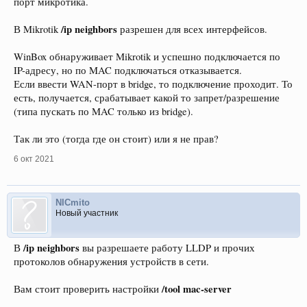
порт микротика.
/ip neighbors
В Mikrotik
разрешен для всех интерфейсов.
WinBox обнаруживает Mikrotik и успешно подключается по
IP-адресу, но по MAC подключаться отказывается.
Если ввести WAN-порт в bridge, то подключение проходит. То
есть, получается, срабатывает какой то запрет/разрешение
(типа пускать по MAC только из bridge).
Так ли это (тогда где он стоит) или я не прав?
6 окт 2021
NICmito
Новый участник
/ip neighbors
В
вы разрешаете работу LLDP и прочих
протоколов обнаружения устройств в сети.
/tool mac-server
Вам стоит проверить настройки