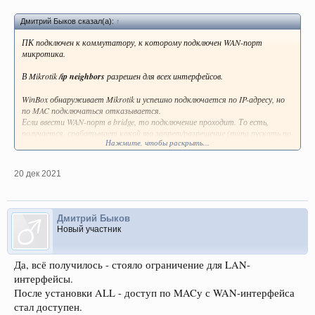
Дмитрий Быков сказал(а):
↑
ПК подключен к коммутатору, к которому подключен WAN-порт
микротика.
В Mikrotik
/ip neighbors
разрешен для всех интерфейсов.
WinBox обнаруживает Mikrotik и успешно подключается по IP-адресу, но
по MAC подключаться отказывается.
Если ввести WAN-порт в bridge, то подключение проходит. То есть,
получается, срабатывает какой то запрет/разрешение (типа пускать по
Нажмите, чтобы раскрыть...
MAC только из bridge).
Так ли это (тогда где он стоит) или я не прав?
20 дек 2021
Дмитрий Быков
Новый участник
Да, всё получилось - стояло ограничение для LAN-
интерфейсы.
После установки ALL - доступ по MACу с WAN-интерфейса
стал доступен.