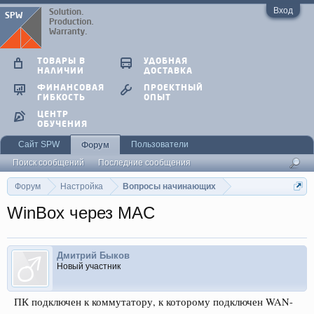
Вход
ТОВАРЫ В
УДОБНАЯ
НАЛИЧИИ
ДОСТАВКА
ФИНАНСОВАЯ
ПРОЕКТНЫЙ
ГИБКОСТЬ
ОПЫТ
ЦЕНТР
ОБУЧЕНИЯ
Сайт SPW
Пользователи
Форум
Поиск сообщений
Последние сообщения
Форум
Настройка
Вопросы начинающих
WinBox через MAC
Дмитрий Быков
Новый участник
ПК подключен к коммутатору, к которому подключен WAN-